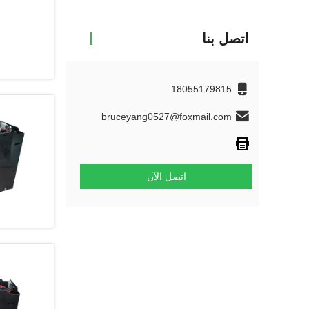
اتصل بنا
18055179815
bruceyang0527@foxmail.com
اتصل الآن