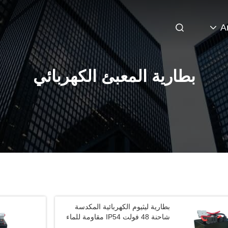
A
بطارية المعبئ الكهربائي
بطارية ليثيوم الكهربائية المكدسة
شاحنة 48 فولت IP54 مقاومة للماء