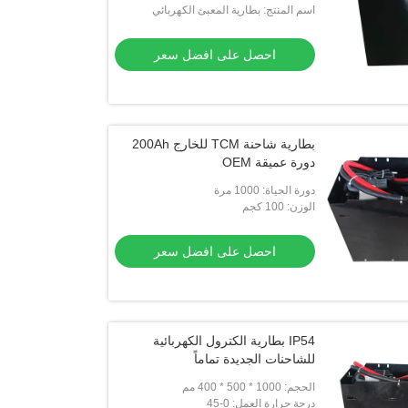
اسم المنتج: بطارية المعبئ الكهربائي
احصل على افضل سعر
بطارية شاحنة TCM للخارج 200Ah
دورة عميقة OEM
دورة الحياة: 1000 مرة
الوزن: 100 كجم
احصل على افضل سعر
IP54 بطارية الكترول الكهربائية
للشاحنات الجديدة تماماً
الحجم: 1000 * 500 * 400 مم
درجة حرارة العمل: 0-45