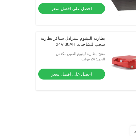
احصل على افضل سعر
بطارية الليثيوم سترادل ستاكر بطارية
سحب للشاحنات 24V 30AH
منتج: بطارية ليثيوم الصين مكدس
الجهد: 24 فولت
احصل على افضل سعر