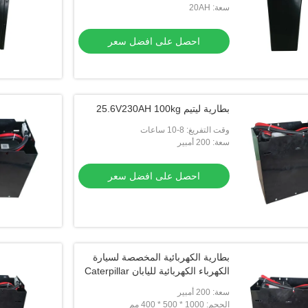
سعة: 20AH
احصل على افضل سعر
بطارية ليتيم 25.6V230AH 100kg
وقت التفريغ: 8-10 ساعات
سعة: 200 أمبير
احصل على افضل سعر
بطارية الكهربائية المخصصة لسيارة
الكهرباء الكهربائية لليابان Caterpillar
سعة: 200 أمبير
الحجم: 1000 * 500 * 400 مم