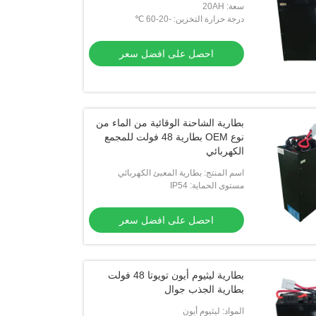
سعة: 20AH
درجة حرارة التخزين: -20-60 ℃
احصل على افضل سعر
بطارية الشاحنة الوقائية من الماء من
نوع OEM بطارية 48 فولت للمجمع
الكهربائي
اسم المنتج: بطارية المعبئ الكهربائي
مستوى الحماية: IP54
احصل على افضل سعر
بطارية ليثيوم أيون تويوتا 48 فولت
بطارية الجذب جوال
المواد: ليثيوم أيون