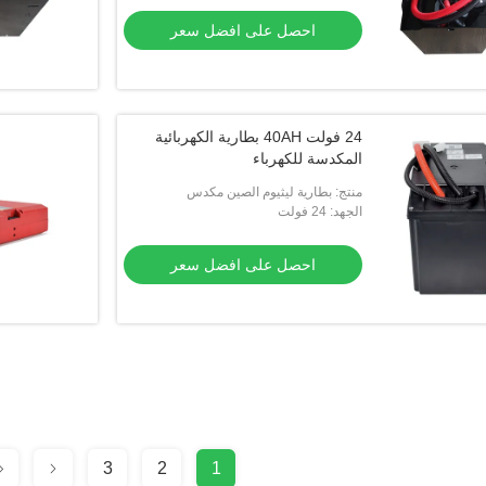
احصل على افضل سعر
24 فولت 40AH بطارية الكهربائية
المكدسة للكهرباء
منتج: بطارية ليثيوم الصين مكدس
الجهد: 24 فولت
احصل على افضل سعر
3
2
1