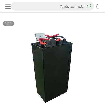
1
/
1