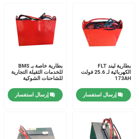
بطارية ليند FLT
بطارية خاصة بـ BMS
الكهربائية لـ 25.6 فولت
للخدمات الثقيلة التجارية
173AH
للشاحنات الشوكية
إرسال استفسار
إرسال استفسار
بيت
منتجات
معلومات عنا