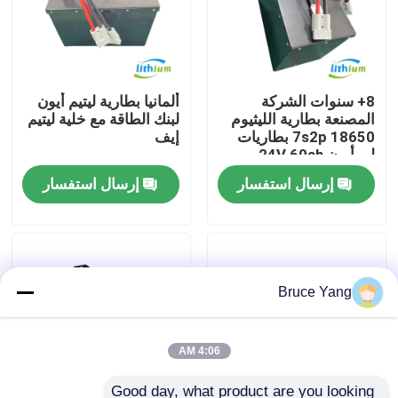
جولة في المعمل
8+ سنوات الشركة
ألمانيا بطارية ليتيم أيون
رقابة جودة
المصنعة بطارية الليثيوم
لبنك الطاقة مع خلية ليتيم
18650 7s2p بطاريات
إيف
لي أيون 24V 60ah
اطلب اقتباس
إرسال استفسار
إرسال استفسار
بطارية الليثيوم رافعة شوكية
بطارية ليثيوم أيون رافعة شوكية كهربائية
Bruce Yang
48 فولت بطارية ليثيوم أيون لفورت
4:06 AM
بطارية شاحنة البليت
Good day, what product are you looking 