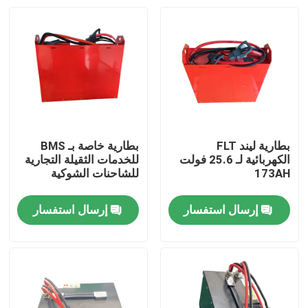
بطارية ليند FLT
بطارية خاصة بـ BMS
الكهربائية لـ 25.6 فولت
للخدمات الثقيلة التجارية
173AH
للشاحنات الشوكية
إرسال استفسار
إرسال استفسار
بيت
منتجات
معلومات عنا