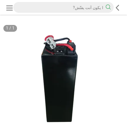
1
/
1