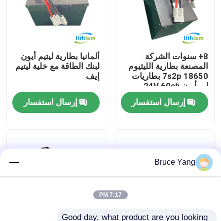
جولة في المعمل
8+ سنوات الشركة
ألمانيا بطارية ليتيم أيون
رقابة جودة
المصنعة بطارية الليثيوم
لبنك الطاقة مع خلية ليتيم
18650 7s2p بطاريات
إيف
لي أيون 24V 60ah
اطلب اقتباس
إرسال استفسار
إرسال استفسار
بطارية الليثيوم رافعة شوكية
بطارية ليثيوم أيون رافعة شوكية كهربائية
Bruce Yang
48 فولت بطارية ليثيوم أيون لفورت
7:17 PM
بطارية شاحنة البليت
Good day, what product are you looking 