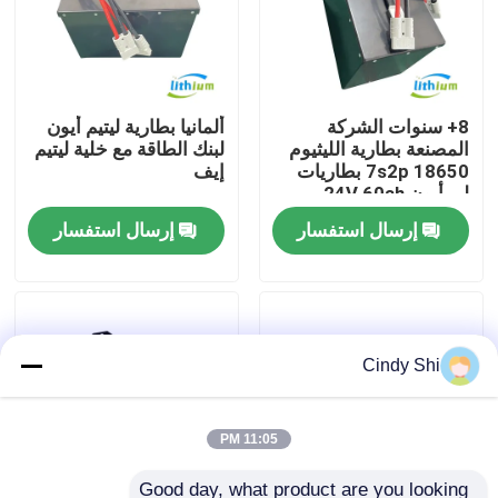
جولة في المعمل
8+ سنوات الشركة
ألمانيا بطارية ليتيم أيون
رقابة جودة
المصنعة بطارية الليثيوم
لبنك الطاقة مع خلية ليتيم
18650 7s2p بطاريات
إيف
لي أيون 24V 60ah
اطلب اقتباس
إرسال استفسار
إرسال استفسار
بطارية الليثيوم رافعة شوكية
بطارية ليثيوم أيون رافعة شوكية كهربائية
Cindy Shi
48 فولت بطارية ليثيوم أيون لفورت
11:05 PM
بطارية شاحنة البليت
Good day, what product are you looking 