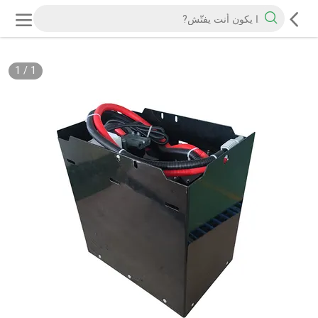
1
/
1