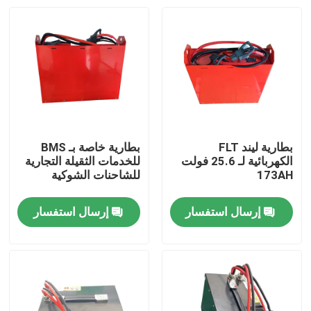
بطارية ليند FLT
بطارية خاصة بـ BMS
الكهربائية لـ 25.6 فولت
للخدمات الثقيلة التجارية
173AH
للشاحنات الشوكية
إرسال استفسار
إرسال استفسار
بيت
منتجات
معلومات عنا