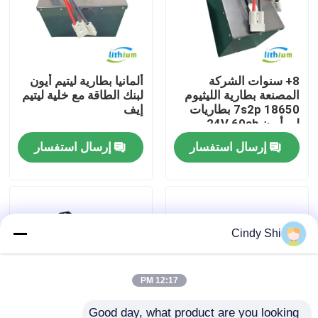
جولة في المعمل
8+ سنوات الشركة
ألمانيا بطارية ليتيم أيون
رقابة جودة
المصنعة بطارية الليثيوم
لبنك الطاقة مع خلية ليتيم
18650 7s2p بطاريات
إيف
لي أيون 24V 60ah
اطلب اقتباس
إرسال استفسار
إرسال استفسار
بطارية الليثيوم رافعة شوكية
بطارية ليثيوم أيون رافعة شوكية كهربائية
Cindy Shi
48 فولت بطارية ليثيوم أيون لفورت
12:17 PM
بطارية شاحنة البليت
Good day, what product are you looking 