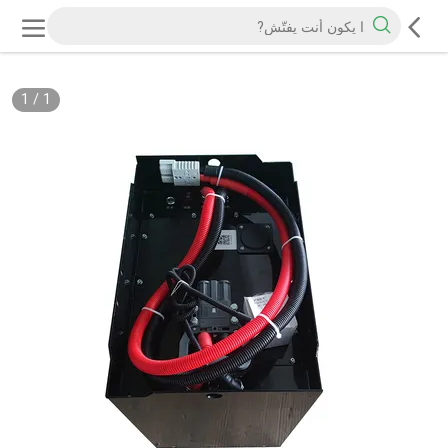
1
/
1