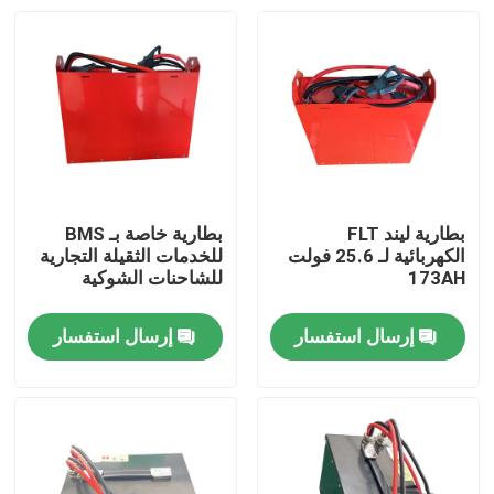
بطارية ليند FLT
بطارية خاصة بـ BMS
الكهربائية لـ 25.6 فولت
للخدمات الثقيلة التجارية
173AH
للشاحنات الشوكية
إرسال استفسار
إرسال استفسار
بيت
منتجات
معلومات عنا