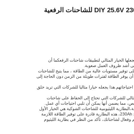
بطارية الليثيوم العميقة للدراجة بطارية مربع البطارية DIY 25.6V 230ah للشاحنات الرفعية
لها الخيار المثالي لتطبيقات شاحنات الرفعكما أن
 حتى أشد ظروف العمل صعوبة.
ى توفير مستويات عالية من الطاقة ، مما يتيح للشاحنات
ن أن يوفر الطاقة لفترات طويلة من الزمن دون الحاجة إلى
حتياجاتهم.هذا يجعله خيارا مثاليا للشركات التي تريد خلق
مثالي للشركات التي تحتاج إلى الحفاظ على شاحنات
خصيص، مما يضمن أنها يمكن أن تلبي احتياجات أي عمل.
البطارية الليثيومية للشاحنات الشوكية هي الخيار الأول
للشركات التي تحتاج إلى مصدر طاقة موثوق وفعال لشاحنات الرفع الخاصة بهامع فولتاج 230Ah، هذه البطارية قادرة على توفير الطاقة اللازمة
فعال لشاحناتك، تأكد من النظر في بطارية الليثيوم