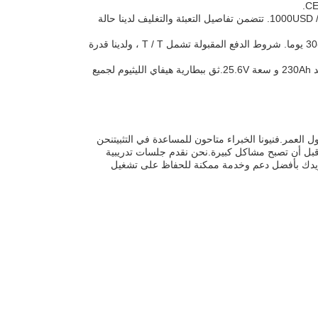
الحد الأدنى لكمية الطلب هو قطعة واحدة ، ونقدم أسعار تنافسية تتراوح من 100-1000USD / PCS. تتضمن تفاصيل التعبئة والتغليف لدينا حالة
نحن نسعى جاهدين لتوفير خدمة في الوقت المناسب وفعالة ، مع وقت التسليم من 20-30 يوما. شروط الدفع المقبولة تشمل T / T ، ولدينا قدرة
بطارية الليثيوم الشاحنة لدينا قابلة للتخصيص في اللون وهي نوع من بطارية الليثيوم بجهد 230Ah و سعة 25.6V.ثق ببطارية هيفاي الليثيوم لجميع
ل العمر.فنيونا الخبراء متاحون للمساعدة في التثبيتنحن
 قبل أن تصبح مشاكل كبيرة.نحن نقدم جلسات تدريبية
زويدك بأفضل دعم وخدمة ممكنة للحفاظ على تشغيل