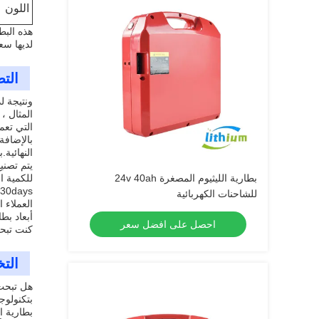
اللون
هذه البط
لديها سعة 25.6 فولت وجهد 230 آه.أبعاد البطارية هي 650x620x150mm واللون يمكن تخ
الت
ونتيجة ل
المثال ،
التي تعم
بالإضافة
النهائية
بطارية الليثيوم المصغرة 24v 40ah
للشاحنات الكهربائية
العملاء ا
احصل على افضل سعر
كنت تبحث ع
الت
هل تبحث 
بتكنولوج