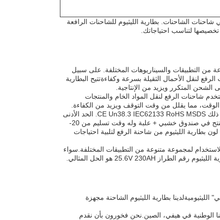
في شاحنات الشاحنات. بطارية الليثيوم للشاحنات الرافعة
وعة من التطبيقات والسيناريوهات المختلفة. على سبيل
لرفع لنقل الأحمال الثقيلة بسرعة وكفاءةتتيح البطارية
ى الشحن المتكرر ويزيد من الإنتاجية.
تخدم شاحنات الرفع لنقل المواد الخام والمنتجات
من الوقت، مما يقلل من وقت التوقف ويزيد من الكفاءة.
يتم تصنيع بطارية الليثيوم في هيفي ، الصين وتلبي مجموعة من معايير الشهادة ، بما في ذلك CE Un38.3 IEC62133 RoHS MSDS. الحد الأدنى
للكمية الطلبية لهذا المنتج هو 1،والسعر يتراوح من 100-1000USD / PCS. يتم تعبئة المنتج في صندوق خشبي + علبة وله وقت تسليم من 20-
هي 10000 قطعة / سنة.يمكن تخصيص لون بطارية الليثيوم من شاحنة الرفع لتلبية احتياجات
ما يجعلها حلًا مضغوطًا وسهل الاستخدام لمجموعة متنوعة من التطبيقات المختلفة.سواء
25.6V 230 هو الحل المثالي.
الليثيوميةلدينا بطارية الليثيوم الشاحنة مجهزة
قم الطراز 25.6V 230AH ويتم تصنيعها في مدينتنا الوطنية في هيفي، الصين.نحن فخورون بأن نقدم