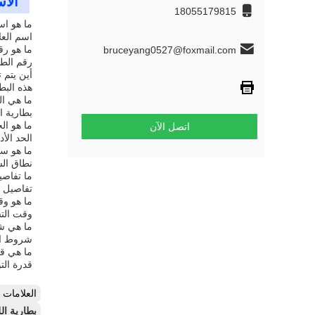
الأس
18055179815
ما هو اسم
اسم العل
ما هو رق
bruceyang0527@foxmail.com
رقم الطراز ل
أين يتم 
هذه البط
ما هي ال
بطارية الرافعة ا
ما هو الح
اتصل الآن
الحد الأد
ما هو سع
نطاق السعر له
ما تفاصيل
تفاصيل ا
ما هو وق
وقت التسليم
ما هي شر
شروط الدف
ما هي قد
قدرة التوريد
العلامات
بطارية الليثيوم الم