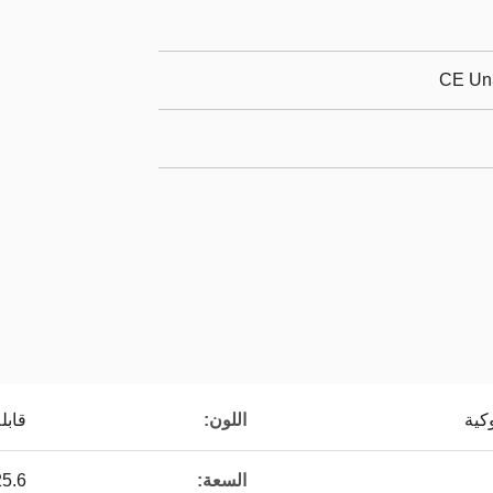
CE Un
كية
اللون:
قابل
السعة:
25.6 فو