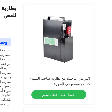
للقص
وصف
بطارية ا
البطارية
بطارية ا
الرافعة 
إعادة ال
بطارية ا
مظهر مت
اكبر من إنتاجيتك مع بطارية شاحنة الليثيوم
بطارية ا
كما هو موضح في الصورة
رفعها تع
سواء أطل
احصل على افضل سعر
للحفاظ ع
الشاحنة