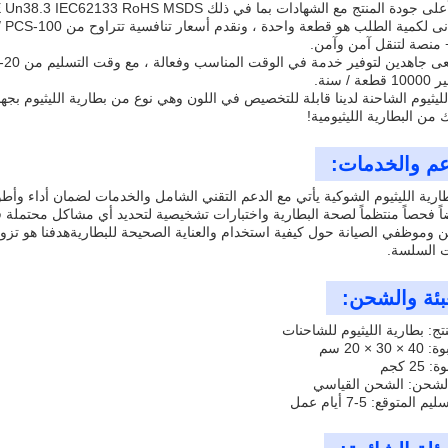
 جودة المنتج مع الشهادات بما في ذلك CE Un38.3 IEC62133 RoHS MSDS.
 منصة لتنقل آمن وآمن.
 / سنة.
 من البطارية الليثيومية!
عم والخدمات:
طارية الليثيوم الشوكية يأتي مع الدعم التقني الشامل والخدمات لضمان أداء وأطو
اً فحصاً منتظماً لصحة البطارية واختبارات تشخيصية لتحديد أي مشاكل محتملة
 وموظفي الصيانة حول كيفية استخدام والعناية الصحيحة للبطاريةهدفنا هو ت
ت السلسة.
عبئة والشحن:
تج: بطارية الليثيوم للشاحنات
3 × 20 سم
25 كجم
لشحن: الشحن القياسي
المتوقع: 5-7 أيام عمل