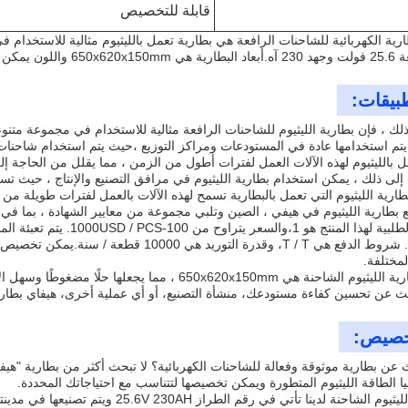
قابلة للتخصيص
ارية الكهربائية للشاحنات الرافعة هي بطارية تعمل بالليثيوم مثالية للاستخدام 
صيصها لتناسب احتياجاتك.
طبيقات:
ذلك ، فإن بطارية الليثيوم للشاحنات الرافعة مثالية للاستخدام في مجموعة متن
 يتم استخدامها عادة في المستودعات ومراكز التوزيع ،حيث يتم استخدام شاحنات ا
ل بالليثيوم لهذه الآلات العمل لفترات أطول من الزمن ، مما يقلل من الحاجة إل
 إلى ذلك ، يمكن استخدام بطارية الليثيوم في مرافق التصنيع والإنتاج ، حيث تس
.بطارية الليثيوم التي تعمل بالبطارية تسمح لهذه الآلات بالعمل لفترات طويلة 
30days. شروط الدفع هي T / T، وقدرة التوريد 
لمختلفة.
أبعاد بطارية الليثيوم الشاحنة هي 650x620x150mm ، م
ن تحسين كفاءة مستودعك، منشأة التصنيع، أو أي عملية أخرى، هيفاي بطارية الليثيوم رقم الطراز AH
خصيص:
عن بطارية موثوقة وفعالة للشاحنات الكهربائية؟ لا تبحث أكثر من بطارية "هيفي" 
يا الطاقة الليثيوم المتطورة ويمكن تخصيصها لتتناسب مع احتياجاتك المحددة.
بطارية الليثيوم الشاحنة لدينا تأتي في ر