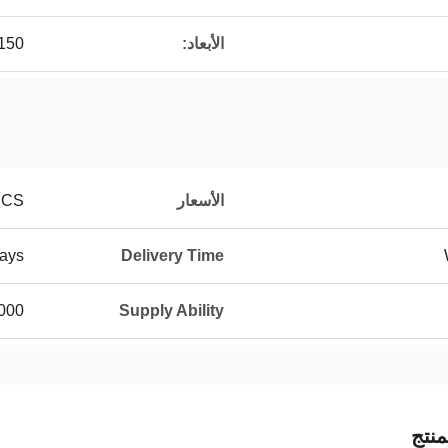
الأبعاد:
x150
الأسعار
PCS
ays
Delivery Time
eces/Years
Supply Ability
نتج