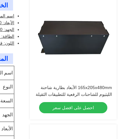
الخ
اسم المن
الأبعاد: 650x620x150ملم
الجهد: 230 ساعة
الطاقة: 25.6 فولت
اللون: ق
المع
اسم ال
النوع
165x205x480mm الأبعاد بطارية شاحنة
الليثيوم للشاحنات الرفعية للتطبيقات الثقيلة
السعة
احصل على افضل سعر
الجهد
الأبعاد