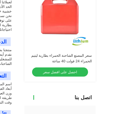
لعملائنا أعلى
خشبية +
على توفير 10000 قطعة
احتياجاتك
الد
منتجنا ب
نقدم أيض
سعر المصنع الشاحنة الحمراء بطارية ليتيم
للمشغلين
الحمراء 24 فولت 40 ساعة
الشاحنا
احصل على افضل سعر
الت
اسم المن
أبعاد العبوة: 40 × 0
وزن العبوة: 
اتصل بنا
طريقة ا
وقت التسليم 