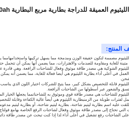
 المنتج:
لليثيوم مصممة لتكون خفيفة الوزن ومدمجة مما يسهل تركيبها واستخدامهامما يجع
 متينة للغاية ومقاومة للصدمات والاهتزازات، مما يضمن أنها يمكن أن تتحمل
لليثيوم الشوكية هي مصدر طاقة موثوق وفعال للشاحنات الرافعة. وهي قادرة عل
العمل في أعلى أداء.بطارية الليثيوم هي أيضا فعالة للغاية، مما يضمن أنه يمك
شحن.
لليثيوم قابلة للتخصيص بشكل كبير، مما يتيح للشركات اختيار اللون الذي يناسب ا
سق والشعور عبر أسطولها من الشاحنات الرافعة.
لليثيوم للشاحنات هي مصدر طاقة قوي وموثوق به للشاحناتمما يجعلها الخيار ال
مل لفترات طويلة من الزمنبطارية الليثيوم هي أيضاً عالية الكفاءة وقابلة للت
قت عليه اسم بطارية ليتيم شاحنة، بطارية ليتيم شاحنة، أو بطارية ليتيم مدعومة،
لى الشاحنات رفع تشغيل في أعلى أداء.لذا إذا كنت تبحث عن مصدر طاقة دائم و