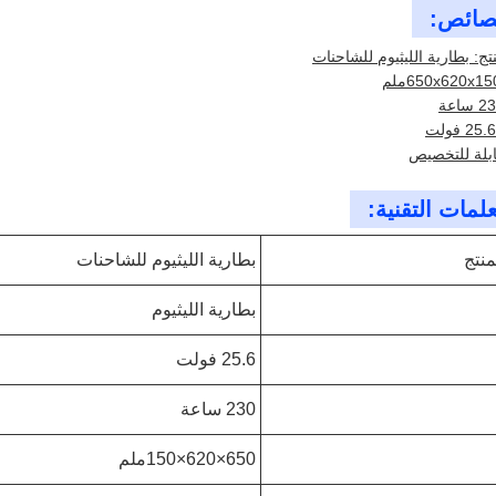
صائص:
تج: بطارية الليثيوم للشاحنات
ابلة للتخصيص
لمات التقنية:
منتج
بطارية الليثيوم للشاحنات
بطارية الليثيوم
25.6 فولت
230 ساعة
650×620×150ملم