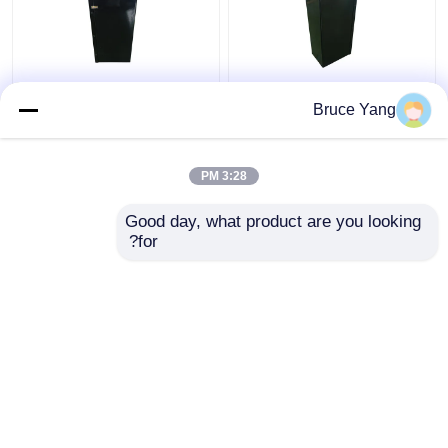
بطارية ليثيوم الكهربائية
بطاريات الشاحنات
Bruce Yang
المكدسة شاحنة 48 فولت
الصناعية الليثيوم 48 فولت
IP54 مقاومة للماء
للشاحنات الشوكية
الكهربائية
3:28 PM
افضل سعر
افضل سعر
Good day, what product are you looking 
for?
اتصل بنا
اتصل بنا
عرض المزيد
منزل
حول نا
اتصل بنا
Desktop Site
خريطة الموقع
سياسة الخصوصية