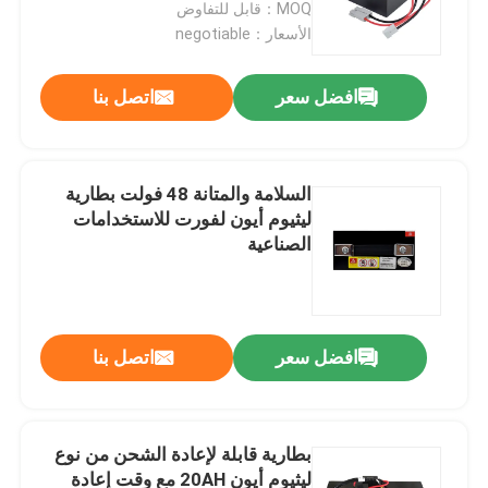
MOQ：قابل للتفاوض
الأسعار：negotiable
افضل سعر
اتصل بنا
السلامة والمتانة 48 فولت بطارية
ليثيوم أيون لفورت للاستخدامات
الصناعية
بيت
افضل سعر
اتصل بنا
منتجات
بطارية قابلة لإعادة الشحن من نوع
ليثيوم أيون 20AH مع وقت إعادة
معلومات عنا