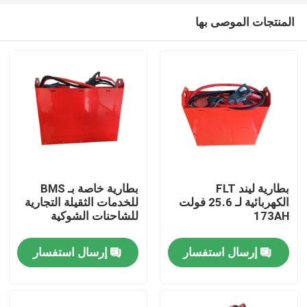
المنتجات الموصى بها
بطارية ليند FLT
بطارية خاصة بـ BMS
الكهربائية لـ 25.6 فولت
للخدمات الثقيلة التجارية
173AH
للشاحنات الشوكية
بيت
إرسال استفسار
إرسال استفسار
منتجات
معلومات عنا