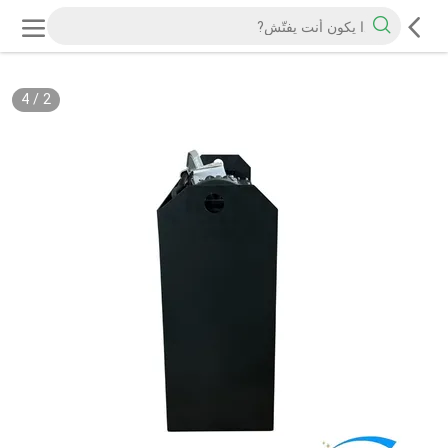
4
/
2