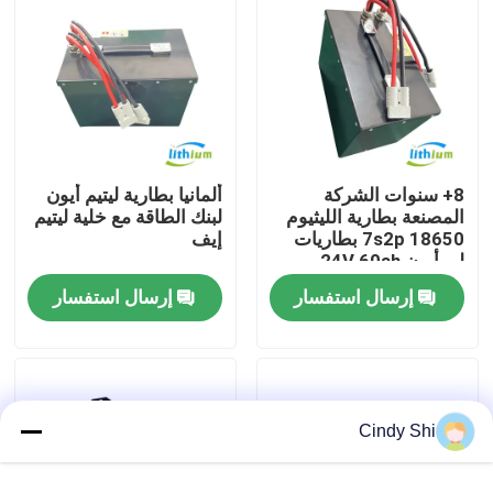
جولة في المعمل
رقابة جودة
8+ سنوات الشركة
ألمانيا بطارية ليتيم أيون
اطلب اقتباس
المصنعة بطارية الليثيوم
لبنك الطاقة مع خلية ليتيم
18650 7s2p بطاريات
إيف
لي أيون 24V 60ah
بطارية الليثيوم رافعة شوكية
إرسال استفسار
إرسال استفسار
بطارية ليثيوم أيون رافعة شوكية كهربائية
48 فولت بطارية ليثيوم أيون لفورت
Cindy Shi
بطارية شاحنة البليت