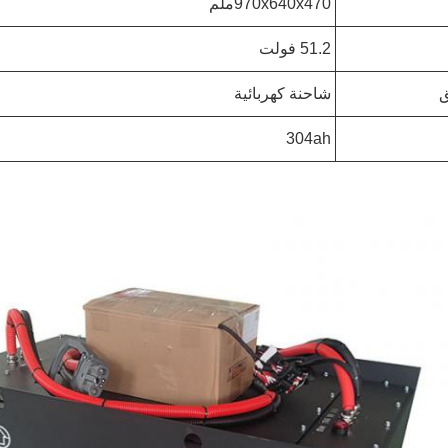
970x640x470ملم
51.2 فولت
ق
شاحنة كهربائية
304ah