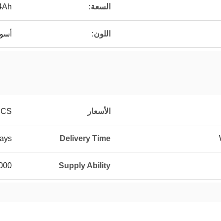
السعة:
4Ah
اللون:
أسو
الأسعار
PCS
ays
Delivery Time
eces/Years
Supply Ability