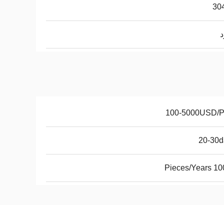
30
د
100-5000USD/
20-30d
10000 Pi