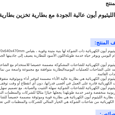
نتج
الليثيوم أيون عالية الجودة مع بطارية تخزين بطاري
 المنتج:
م اليومي ويوفر حياة خدمة طويلةاللون الأسود للبطارية يضيف إلى جاذبيتها الجما
يثيوم أيون الكهربائية للشاحنات المشكوكة مصممة خصيصا للاستخدام مع الشاحنات ا
مد على الشاحنات للعمليات اليوميةالبطارية متوافقة مع مجموعة واسعة من نماذ
ات القائمة.
يثيوم أيون الكهربائية هي بطارية عالية الأداء مصممة لتوفير أداء وموثوقية متفوق
 الكهربائية قادرة على العمل في أقصى قدراتها، دون أي انقطاع أو وقت توقف.
يثيوم أيون الكهربائية للشاحنات الشوكية سهلة التثبيت والصيانة، مع تصميم س
ونية منخفضة وعمر خدمة طويلهذا يجعلها خيارًا مثاليًا للشركات والمنظمات التي ت
 بطارية الليثيوم أيون الكهربائية هي بطارية قوية وموثوقة مصممة خصيصاً للشاح
 الكهربائية من شاحنات الشوكة هي الخيار المثالي للشركات والمنظمات التي تعت
صائص: