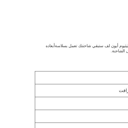
الليثيوم أيون لف ستبقي شاحنتك تعمل بسلاسةأبعاده
رافت