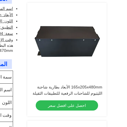
اسم المن
الأبعاد: 970x640x470mm
اللون: ا
التطبيق:
سعة: 404 ساعة
وقت الإفراج: 
هذه البط
970x640x470mm تجعلها سهلة التثبيت وا
المع
سمة ال
165x205x480mm الأبعاد بطارية شاحنة
اسم ال
الليثيوم للشاحنات الرفعية للتطبيقات الثقيلة
اللون
احصل على افضل سعر
وقت ال