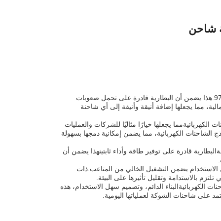
ة شاحن
بطارية ليثيوم أيون الكهربائية ذات الشوكة لها بنية متينة وقوية ، بقياس 970x640x470mm.هذا يضمن أن البطارية قادرة على تحمل صعوبات
لية، مما يجعلها إضافة أنيقة وأنيقة إلى أي شاحنة
لكهربائيةمما يجعلها خيارًا مثاليًا للشركات والعمليات
ج الشاحنات الكهربائية، مما يضمن إمكانية دمجها بسهولة
ةالبطارية قادرة على توفير طاقة وأداء ثابتينهذا يضمن أن
هل الاستخدام يضمن التشغيل الخالي من المتاعب.ذات
لتزم بالاستدامة وتقليل تأثيرها على البيئة.
نات الكهربائيةالبناء الدائم، وتصميم سهل الاستخدام، هذه
مد على شاحنات الشوكة لعملياتها اليومية.