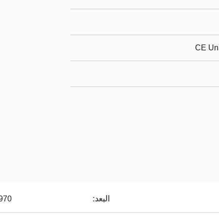
CE Un
البعد:
970×640×470 مل