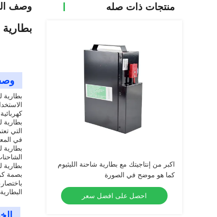
وصف الم
منتجات ذات صله
بطارية 
وصف
الاستخدا
كهربائية.
بطارية ل
التي تعت
في المعد
بطارية ل
الشاحنات
اكبر من إنتاجيتك مع بطارية شاحنة الليثيوم
بطارية ل
بصمة كرب
كما هو موضح في الصورة
باختصار،
البطارية
احصل على افضل سعر
الخ