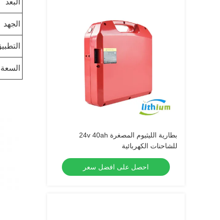
البعد
الجهد
التطبي
السعة
بطارية الليثيوم المصغرة 24v 40ah
للشاحنات الكهربائية
احصل على افضل سعر