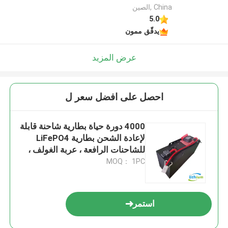
China ,الصين
5.0
يدقّق ممون
عرض المزيد
احصل على افضل سعر ل
4000 دورة حياة بطارية شاحنة قابلة
لإعادة الشحن بطارية LiFePO4
للشاحنات الرافعة ، عربة الغولف ،
مكعب كهربائي
MOQ： 1PC
استمر