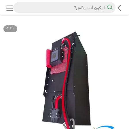
4
/
2