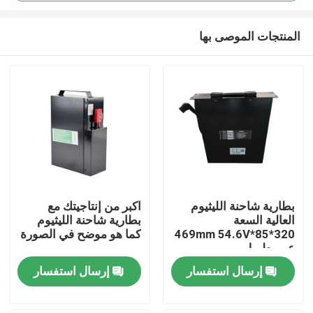
المنتجات الموصى بها
بطارية شاحنة الليثيوم
اكبر من إنتاجيتك مع
العالية السعة
بطارية شاحنة الليثيوم
بيت
320*85*469mm 54.6V
كما هو موضح في الصورة
عمر طويل
منتجات
إرسال استفسار
إرسال استفسار
معلومات عنا