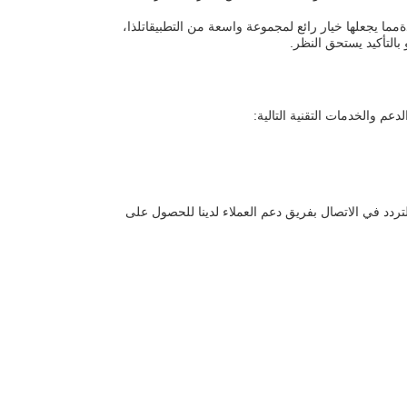
يوم هيفاي 51.2 فولت 460AH هي منتج عالي الجودةمما يجعلها خيار رائع لمجموعة واسعة من التطبيقاتلذا،
بالتأكيد يستحق النظر.
عم والخدمات التقنية التالية:
تردد في الاتصال بفريق دعم العملاء لدينا للحصول على