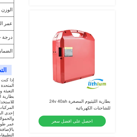
الوزن
عمر ال
درجة ح
الضمان
الت
التعبئة وقفة خشبية
بطارية الليثيوم المصغرة 24v 40ah
المركبات
للشاحنات الكهربائية
إحدى الم
والحمولا
احصل على افضل سعر
عمر طويل
التطبيقا