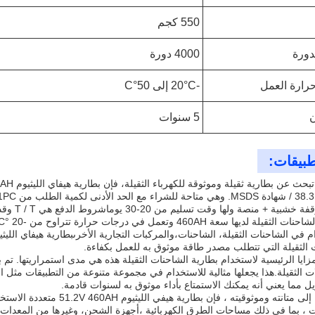
550 كجم
دورة
4000 دورة
رارة العمل
-20°C إلى 50°C
5 سنوات
طبيقات:
 + منصة ولها وقت تسليم من 20-30 يوماشروط الدفع هي T / T وقدرة التوريد هي 3000 PCS / الشهر.
 الثقيلة التي تتطلب مصدر طاقة موثوق به للعمل بكفاءة.
زايا الرئيسية لاستخدام بطارية الشاحنات الثقيلة هذه هي مدى استمراريتها. تم 
ت الثقيلة.هذا يجعلها مثالية للاستخدام في مجموعة متنوعة من التطبيقات مثل ا
 مما يعني أنه يمكنك الاستمتاع بأداء موثوق به لسنوات قادمة.
بالإضافة إلى متانته وموثوقيت
ت ، بما في ذلك مساحات الطرق الكهربائية ،أجهزة الشحن، وغيرها من المعدات 