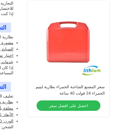
التجارية 
إذا كنت 
الت
بطارية ا
مشورة ال
الصيانة 
اختبار 
خدمات إع
إذا كان 
المساعدة
الت
سعر المصنع الشاحنة الحمراء بطارية ليتيم
الحمراء 24 فولت 40 ساعة
تغليف ال
بطارية ش
احصل على افضل سعر
مغلقة بأ
الأبعاد: 45 سم x 20 سم x 25 سم
الوزن: 30 كجم
الشحن: