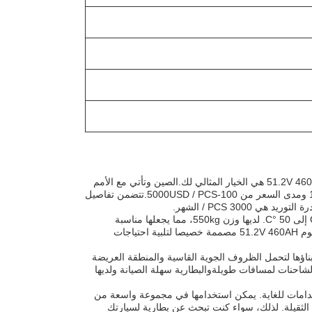
إذا كنت تبحث عن بطارية ثقيلة وموثوقة للكهرباء الثقيلة، فإن بطارية هيفاي الليثيوم 51.2V 460AH هي الخيار المثالي لك.الصين وتأتي مع الأمم
المتحدة 38.3 / شهادة MSDS. وهي متاحة للشراء مع الحد الأدنى لكمية الطلب من 1PC ومدى السعر من 100-5000USD / PCS.تتضمن تفاصيل
بطارية الشاحنات الثقيلة لديها سعة 460AH وتعمل في درجات حرارة تتراوح من -20 °C إلى 50 °C. لديها وزن 550kg، مما يجعلها مناسبة
للاستخدام في الشاحنات الثقيلة، الشاحنات،والمركبات التجارية الأخرىبطارية هيفاي الليثيوم 51.2V 460AH مصممة خصيصا لتلبية احتياجات
بناؤها لتحمل الظروف الجوية القاسية والمنطقة العريضة
لشاحنات لمسافات طويلةوالبطارية سهلة الصيانة ولديها
ه ، فإن بطارية هيفي الليثيوم 51.2V 460AH متعددة الاستخدامات للغاية. يمكن استخدامها في مجموعة واسعة من
الثقيلة. لذلك، سواء كنت تبحث عن بطارية لسيارتك