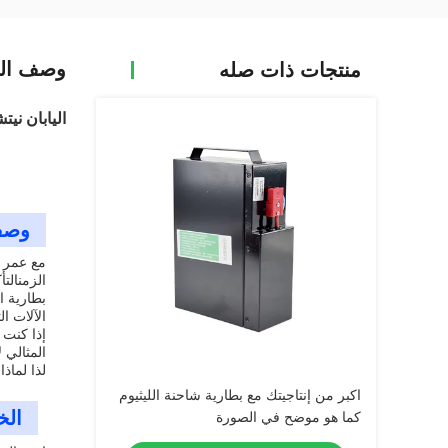
وصف الم
منتجات ذات صله
اليابان نيتشييو Fb20 Fb25 الموازنة المضادة شاحنة النقل بطارية ليثيوم أي
وصف
الزمنالت
بطارية ا
الآلات الثقيلة.و مع ضمان لمدة
إذا كنت 
المثالي 
لذا لماذ
اكبر من إنتاجيتك مع بطارية شاحنة الليثيوم
الخ
كما هو موضح في الصورة