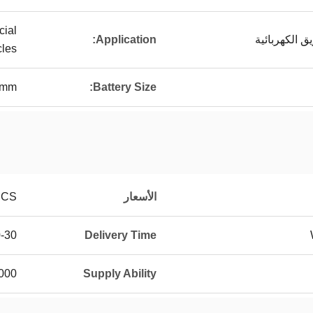
cial
ق الكهربائية
Application:
cles
0mm
Battery Size:
الأسعار
PCS
0 days
Delivery Time
 PCS/month
Supply Ability