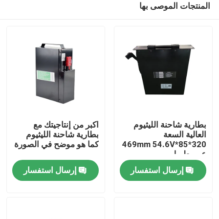
المنتجات الموصى بها
بطارية شاحنة الليثيوم
اكبر من إنتاجيتك مع
العالية السعة
بطارية شاحنة الليثيوم
320*85*469mm 54.6V
كما هو موضح في الصورة
عمر طويل
بيت
إرسال استفسار
إرسال استفسار
منتجات
معلومات عنا