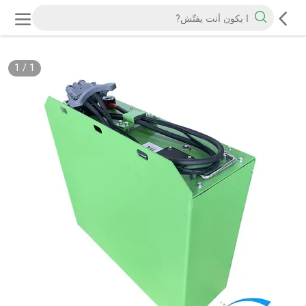
1
/
1