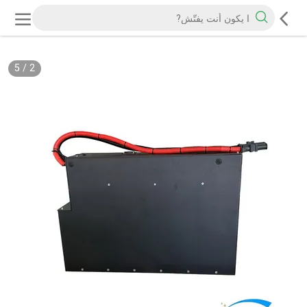
5
/
2