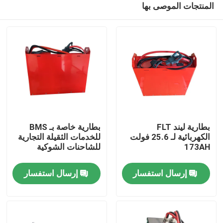
المنتجات الموصى بها
بطارية ليند FLT
بطارية خاصة بـ BMS
الكهربائية لـ 25.6 فولت
للخدمات الثقيلة التجارية
173AH
للشاحنات الشوكية
بيت
إرسال استفسار
إرسال استفسار
منتجات
معلومات عنا