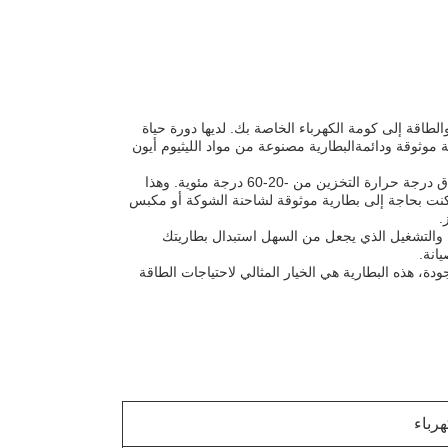
ن الطاقة والطاقة إلى كومة الكهرباء الخاصة بك. لديها دورة حياة
تتطلب طاقة موثوقة ودائمةالبطارية مصنوعة من مواد الليثيوم أيون
بطارية الـ Electric Stacker مصممة للعمل في نطاق واسع من درجات الحرارة، مع نطاق درجة حرارة التخزين من -20-60 درجة مئوية. وهذا
كنت بحاجة إلى بطارية موثوقة لشاحنة الشوكة أو مكبس
ن والتشغيل الذي يجعل من السهل استبدال بطاريتك
انة.
ودة، هذه البطارية هي الخيار المثالي لاحتياجات الطاقة
هرباء