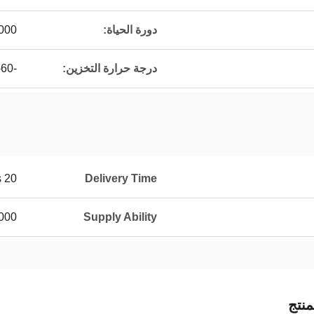
دورة الحياة:
4000 م
درجة حرارة التخزين:
-20-60 ℃
20 days
Delivery Time
 PCS/month
Supply Ability
نتج