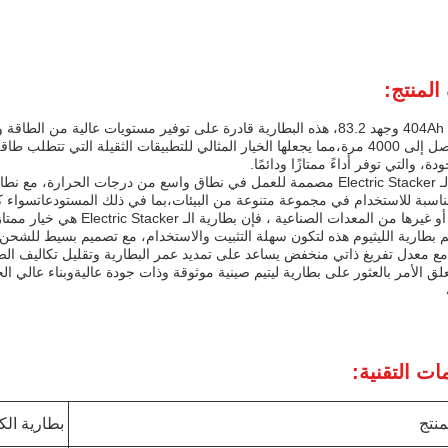
لمنتج:
مع سعة 404Ah وجهد 83.2، هذه البطارية قادرة على توفير مستويات عالية م
طويلة تصل إلى 4000 مرة،مما يجعلها الخيار المثالي للتطبيقات الثقيلة التي 
ودة، والتي توفر أداءً ممتازًا ودائمًا.
ناسبة للاستخدام في مجموعة متنوعة من البيئات،بما في ذلك المستودعاتسواء 
رها من المعدات الصناعية ، فإن بطارية الـ Electric Stacker هي خيار ممتاز.
 بطارية الليثيوم هذه لتكون سهلة التثبيت والاستخدام، مع تصميم بسيط للشح
مع معدل تفريغ ذاتي منخفض يساعد على تمديد عمر البطارية وتقليل تكاليف الصي
علق الأمر بالعثور على بطارية ليتيم صينية موثوقة وذات جودة عاليةوبناء عالي الج
ات التقنية:
منتج
بطارية الك