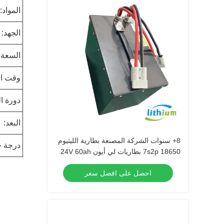
المواد:
الجهد:
السعة:
وقت ا
دورة ال
البعد:
8+ سنوات الشركة المصنعة بطارية الليثيوم
درجة ح
18650 7s2p بطاريات لي أيون 24V 60ah
احصل على افضل سعر