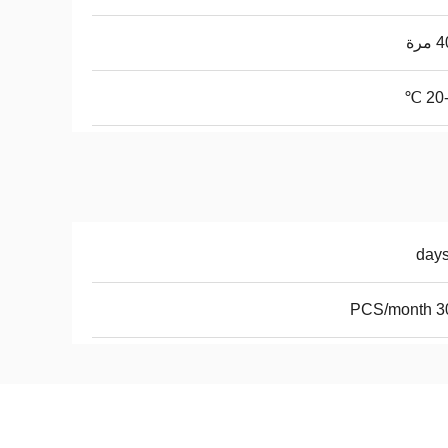
رة
3000