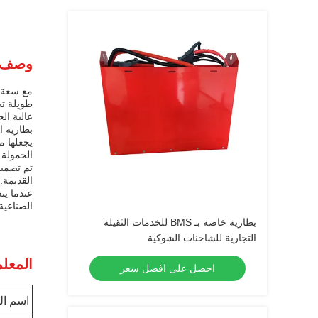
وصف ا
عالية الج
يجعلها م
الحمولة أو غي
تم تصميم
القديمة.
عندما يت
الصناعية
بطارية خاصة بـ BMS للخدمات الثقيلة
التجارية للشاحنات الشوكية
المعلم
احصل على افضل سعر
اسم ال