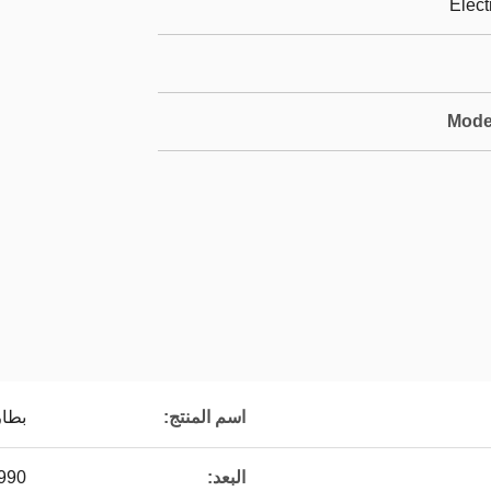
Elect
Mode
اسم المنتج:
بطار
البعد:
990*600*560 م