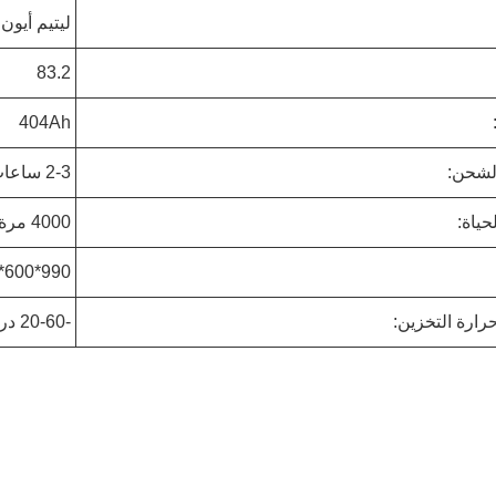
ليتيم أيون
83.2
404Ah
لشحن:
2-3 ساعات
حياة:
4000 مرة
990*600*560ملم
رارة التخزين:
-20-60 درجة مئوية