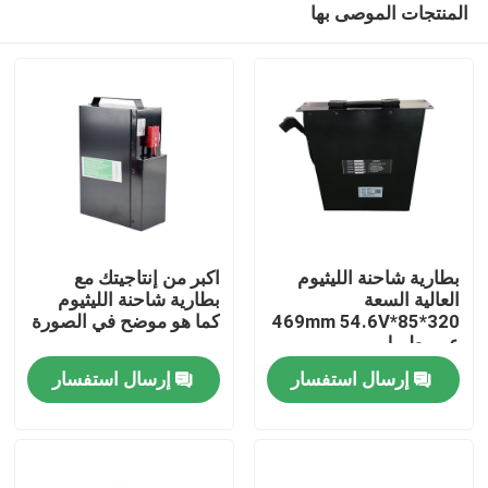
المنتجات الموصى بها
بطارية شاحنة الليثيوم
اكبر من إنتاجيتك مع
العالية السعة
بطارية شاحنة الليثيوم
320*85*469mm 54.6V
كما هو موضح في الصورة
عمر طويل
بيت
إرسال استفسار
إرسال استفسار
منتجات
معلومات عنا