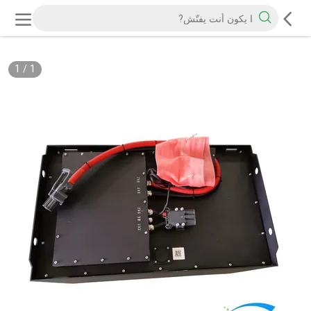
1
/
1