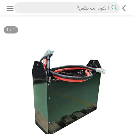
1
/
1