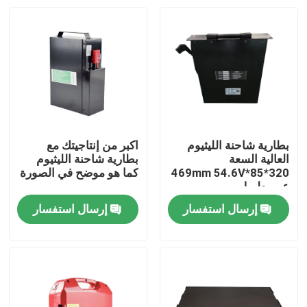
بطارية شاحنة الليثيوم
اكبر من إنتاجيتك مع
العالية السعة
بطارية شاحنة الليثيوم
320*85*469mm 54.6V
كما هو موضح في الصورة
عمر طويل
إرسال استفسار
إرسال استفسار
بيت
منتجات
معلومات عنا