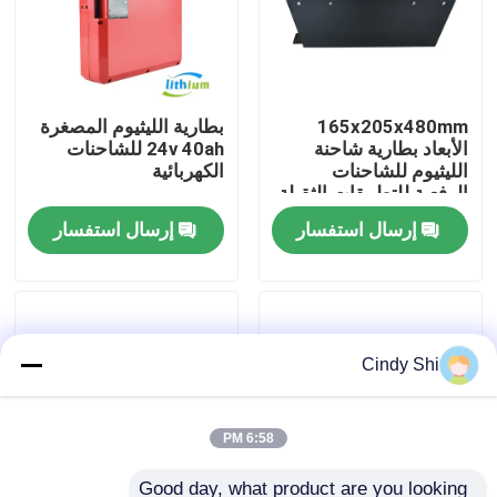
جولة في المعمل
165x205x480mm
بطارية الليثيوم المصغرة
رقابة جودة
الأبعاد بطارية شاحنة
24v 40ah للشاحنات
الليثيوم للشاحنات
الكهربائية
الرفعية للتطبيقات الثقيلة
اطلب اقتباس
إرسال استفسار
إرسال استفسار
بطارية الليثيوم رافعة شوكية
بطارية ليثيوم أيون رافعة شوكية كهربائية
Cindy Shi
48 فولت بطارية ليثيوم أيون لفورت
6:58 PM
بطارية شاحنة البليت
Good day, what product are you looking 