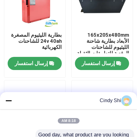
جولة في المعمل
165x205x480mm
بطارية الليثيوم المصغرة
رقابة جودة
الأبعاد بطارية شاحنة
24v 40ah للشاحنات
الليثيوم للشاحنات
الكهربائية
الرفعية للتطبيقات الثقيلة
اطلب اقتباس
إرسال استفسار
إرسال استفسار
بطارية الليثيوم رافعة شوكية
بطارية ليثيوم أيون رافعة شوكية كهربائية
Cindy Shi
48 فولت بطارية ليثيوم أيون لفورت
8:18 AM
بطارية شاحنة البليت
Good day, what product are you looking 