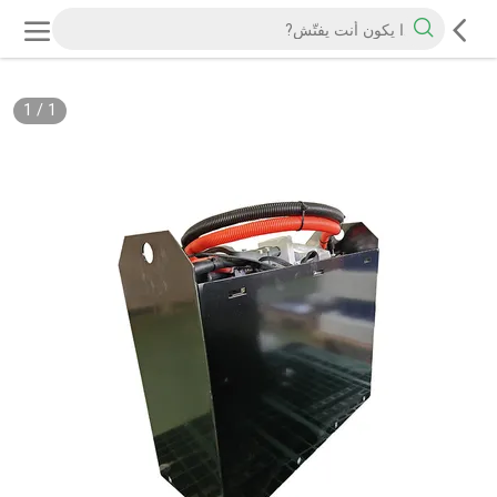
1
/
1