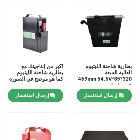
بطارية شاحنة الليثيوم
اكبر من إنتاجيتك مع
العالية السعة
بطارية شاحنة الليثيوم
320*85*469mm 54.6V
كما هو موضح في الصورة
عمر طويل
إرسال استفسار
إرسال استفسار
بيت
منتجات
معلومات عنا