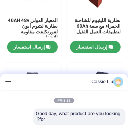
جولة في المعمل
بطارية الليثيوم للشاحنة
المعيار الدولي 40AH 48v
الحمراء مع سعة 60Ah
بطارية ليثيوم أيون
لتطبيقات العمل الثقيل
لفورتكلفت مقاومة
رقابة جودة
الاهتزاز
إرسال استفسار
إرسال استفسار
اطلب اقتباس
بطارية الليثيوم رافعة شوكية
Cassie Liu
بطارية ليثيوم أيون رافعة شوكية كهربائية
8:23 PM
48 فولت بطارية ليثيوم أيون لفورت
Good day, what product are you looking 
for?
أبعاد 165x205x480mm
بطارية شاحنة ليثيوم أيون
بطارية شاحنة البليت
بطارية الليثيوم الشاحنة
48 فولت مخصصة