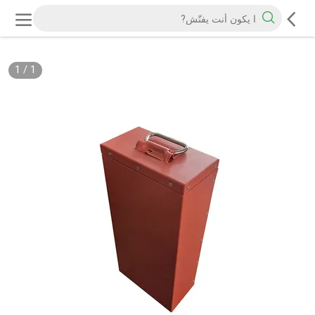
1
/
1