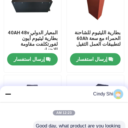
جولة في المعمل
بطارية الليثيوم للشاحنة
المعيار الدولي 40AH 48v
رقابة جودة
الحمراء مع سعة 60Ah
بطارية ليثيوم أيون
لتطبيقات العمل الثقيل
لفورتكلفت مقاومة
الاهتزاز
اطلب اقتباس
إرسال استفسار
إرسال استفسار
بطارية الليثيوم رافعة شوكية
بطارية ليثيوم أيون رافعة شوكية كهربائية
Cindy Shi
48 فولت بطارية ليثيوم أيون لفورت
12:23 AM
بطارية شاحنة البليت
Good day, what product are you looking 