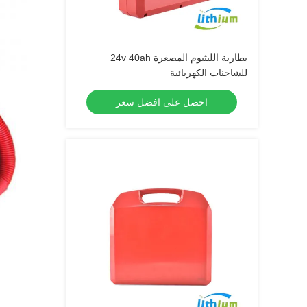
بطارية الليثيوم المصغرة 24v 40ah
للشاحنات الكهربائية
احصل على افضل سعر