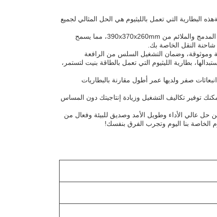
هذه البطارية التي تعمل بالليثيوم هي الحل المثالي لجميع
تم تصميم هذه البطارية لتتناسب مع جميع الشاحنات الكهربائية القياسية، وتتباهى بحجمها المدمج والملائم من 390x370x260mm، مما يسمح
شاحنة النقل الخاصة بك.
 توفر طاقة فعالة وموثوقة، وضمان التشغيل السلس من الرافعة
لها، بطارية الليثيوم التي تعمل بالطاقة بنيت لتستمر،
نتج انبعاثات صفر ولديها عمر أطول مقارنة بالبطاريات
يمكنك توفير تكاليف التشغيل وزيادة إنتاجيتك دون المساس
 عن حل عالي الأداء وطويل الأمد وصديق للبيئة وفعال من
وم الخاصة بنا اليوم وتجرب الفرق بنفسك!