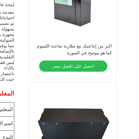
لمحة عام
مقدمة بط
احتياجات
بسهولة ا
الشوكية.
مما يوفر
اكبر من إنتاجيتك مع بطارية شاحنة الليثيوم
بالإضافة 
كما هو موضح في الصورة
التقليدي
ليس فقط 
احصل على افضل سعر
بالأداء.
باختصار،
حيث التك
المعلم
المعلم
اسم ال
النوع