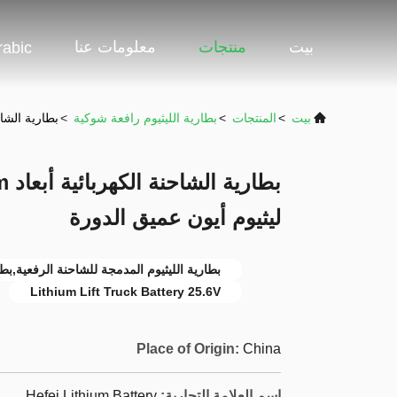
بيت
منتجات
معلومات عنا
rabic
بيت
>
المنتجات
>
بطارية الليثيوم رافعة شوكية
>
بطارية الشاحنة الكهربائية أبع
ليثيوم أيون عميق الدورة
بطارية الليثيوم المدمجة للشاحنة الرفعية,بطارية لي
Lithium Lift Truck Battery 25.6V
Place of Origin:
China
اسم العلامة التجارية:
Hefei Lithium Battery