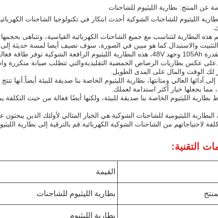
ة عن المنتج: بطارية الليثيوم للشاحنات
ارية الليثيوم للشاحنات الشوكية أحدث ابتكار في تكنولوجيا الشاحنات الكهربائية
ك.
لتثبيت والاستبدال.كما هو مبين في الصورة، سوف تضيف أيضا لمسة حديثة إلى 
مجهزة بقدرة 105Ah وجهد 48V، هذه البطارية الليثيوم الرافعة الشوكية
على عكس بطاريات الرصاص الحمضية التقليديةوالتي تتطلب صيانة متكررة واستبدا
 لك الوقت والمال على المدى الطويل.
إلى أدائها العالي ومتانتها، بطارية الليثيوم الخاصة بنا صديقة للبيئة أيضاً.أنها ت
ة، مما يجعلها خيار أكثر استدامة لعملك.
بطارية الليثيوم الخاصة بنا صديقة للبيئة، ولكنها أيضًا فعالة من حيث التكلفة.
 البطارية الليثيومية للشاحنات الشوكية هي الخيار المثالي لأولئك الذين يبحثون
لفة لاحتياجاتهم من الشاحنات الشوكية الكهربائية.قم بالترقية إلى بطارية الليثي
ات التقنية:
القيمة
منتج
بطارية الليثيوم للشاحنات
بطارية الليثيوم