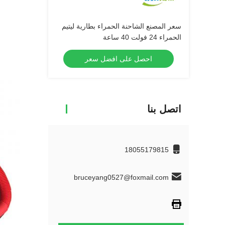
سعر المصنع الشاحنة الحمراء بطارية ليتيم
الحمراء 24 فولت 40 ساعة
احصل على افضل سعر
اتصل بنا
18055179815
bruceyang0527@foxmail.com