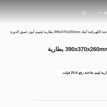
A
اد 390x370x260mm بطارية ليثيوم أيون عميق الدورة
بطارية الشاحنة الكهربائية أبعاد 390x370x260mm بطارية
تيم شاحنة رفع 25.6 فولت