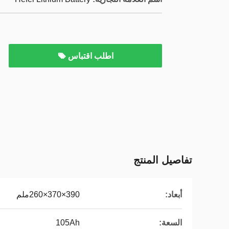
اطلب اقتباس
تفاصيل المنتج
أبعاد:
390×370×260ملم
السعة:
105Ah