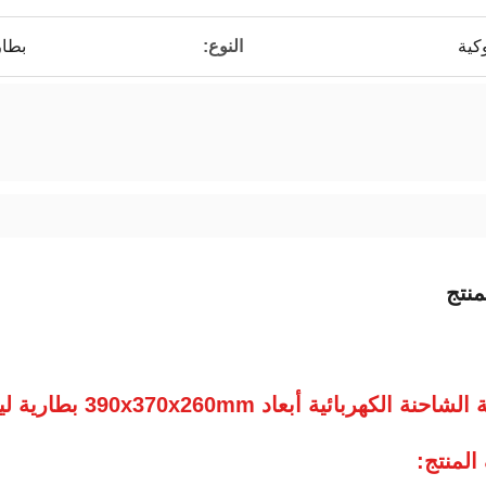
كية
النوع:
بطار
نتج
 الكهربائية أبعاد 390x370x260mm بطارية ليتيم أيون دورة عميقة.
لمنتج: