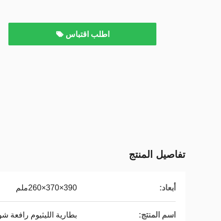
اطلب اقتباس
تفاصيل المنتج
أبعاد:
390×370×260ملم
اسم المنتج:
بطارية الليثيوم رافعة شو