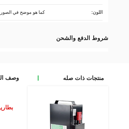
اللون:
كما هو موضح في الصورة
شروط الدفع والشحن
وصف الم
منتجات ذات صله
بطارية الليثيوم 48 فول