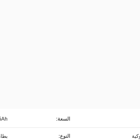
السعة:
5Ah
كية
النوع:
بطار