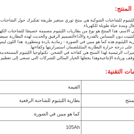
لمنتج:
لليثيوم للشاحنات الشوكية هي منتج ثوري ستغير طريقة تفكيرك حول الشاحنات الك
 ومدة حياة طويلة للكهرباء.
تثبيت.دون المساس بالقدرة والأداءالتصميم الرقيق والحديث لهذه البطارية س
ية الليثيوم هذه كما هو مبين في الصورة - رمادية باردة ومتطورة. هذا اللون ليس 
على درجة حرارة البطارية المثلىلضمان استمراريتها وكفاءتها.
يزات الرئيسية لهذا المنتج هي كفاءته في الشحن. تكنولوجيا الليثيوم المستخد
قف وزيادة الإنتاجيةوهذا يجعلها الخيار المثالي للشركات التي تسعى إلى تعظيم عم
ات التقنية:
القيمة
منتج
بطارية الليثيوم للشاحنة الرفعية
كما هو مبين في الصورة
105Ah