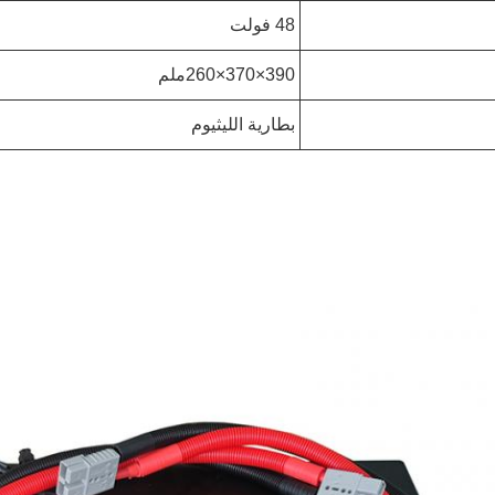
48 فولت
390×370×260ملم
بطارية الليثيوم