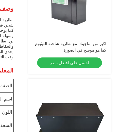
وصف ا
بطارية ا
شحن فعال
وسهلة ال
لون بطار
اكبر من إنتاجيتك مع بطارية شاحنة الليثيوم
والحفاظ 
كما هو موضح في الصورة
إحدى الم
وقت التو
احصل على افضل سعر
المعلم
الصفة
اسم ال
اللون
السعة