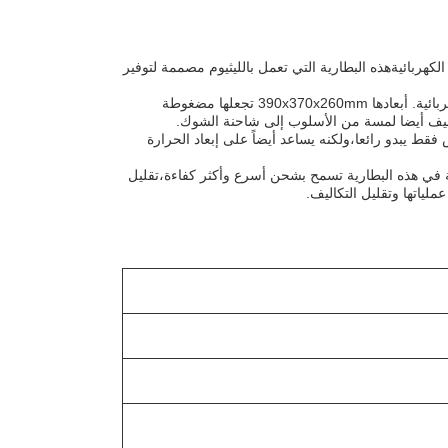
هربائيةهذه البطارية التي تعمل بالليثيوم مصممة لتوفير
كما يوحي الاسم، هذا المنتج هو نوع من بطاريات الليثيوم مصممة خصيصًا للشاحنات الكهربائية. أبعادها 390x370x260mm تجعلها مضغوطة
يضيف أيضا لمسة من الأسلوب إلى شاحنة الشوك.
فقط يبدو رائعا،ولكنه يساعد أيضاً على إبعاد الحرارة
مة في هذه البطارية تسمح بشحن أسرع وأكثر كفاءة،تقليل
لياتها وتقليل التكاليف.