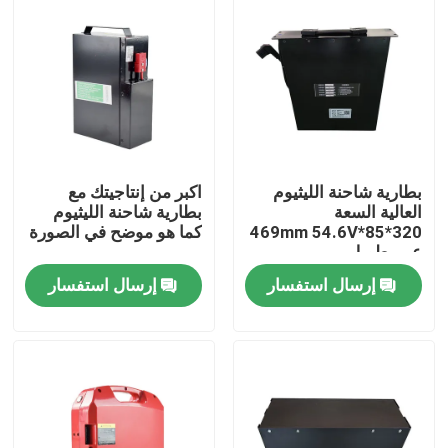
بطارية شاحنة الليثيوم
اكبر من إنتاجيتك مع
العالية السعة
بطارية شاحنة الليثيوم
320*85*469mm 54.6V
كما هو موضح في الصورة
عمر طويل
إرسال استفسار
إرسال استفسار
بيت
منتجات
معلومات عنا