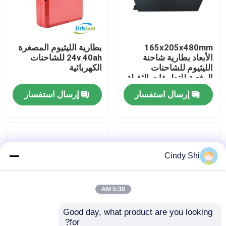
جولة في المعمل
165x205x480mm
بطارية الليثيوم المصغرة
الأبعاد بطارية شاحنة
24v 40ah للشاحنات
رقابة جودة
الليثيوم للشاحنات
الكهربائية
الرفعية للتطبيقات الثقيلة
اطلب اقتباس
إرسال استفسار
إرسال استفسار
بطارية الليثيوم رافعة شوكية
Cindy Shi
بطارية ليثيوم أيون رافعة شوكية كهربائية
48 فولت بطارية ليثيوم أيون لفورت
5:38 AM
Good day, what product are you looking 
بطارية شاحنة البليت
for?
سعر المصنع الشاحنة
بطارية شاحنة رفع