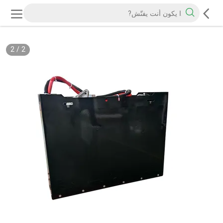
2
/
2