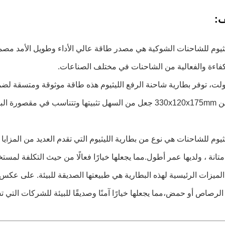
:
يثيوم للشاحنات الشوكية هي مصدر طاقة عالي الأداء وطويل الأمد م
فاءة والفعالية من الشاحنات في مختلف الصناعات.
تر 48 فولت، توفر بطارية شاحنة الرفع الليثيوم هذه طاقة موثوقة ومتسق
عظم نماذج الشاحنات.
يثيوم للشاحنات هي نوع من بطارية الليثيوم التي تقدم العديد من المزا
 متانة ، ولديها عمر أطول.مما يجعلها خيارًا فعالًا من حيث التكلفة لمس
لميزات الرئيسية لهذه البطارية هي طبيعتها الصديقة للبيئة. على عكس
لرصاص أو حمض،مما يجعلها خيارًا آمنًا وصديقًا للبيئة للشركات التي تس