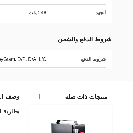
الجهد:
48 فولت
شروط الدفع والشحن
شروط الدفع
eyGram، D/P، D/A، L/C
وصف الم
منتجات ذات صله
بطارية ا