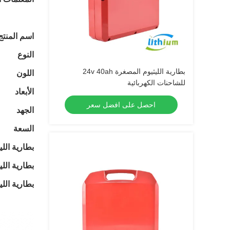
اسم المنتج
النوع
بطارية الليثيوم المصغرة 24v 40ah
اللون
للشاحنات الكهربائية
الأبعاد
احصل على افضل سعر
الجهد
السعة
بطارية اللي
بطارية الل
بطارية اللي