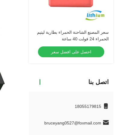
سعر المصنع الشاحنة الحمراء بطارية ليتيم
الحمراء 24 فولت 40 ساعة
احصل على افضل سعر
اتصل بنا
18055179815
bruceyang0527@foxmail.com