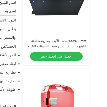
اسم المنتج
اسم هذا ال
اللون: الأس
بطارية الل
والتمييز عن
165x205x480mm الأبعاد بطارية شاحنة
الليثيوم للشاحنات الرفعية للتطبيقات الثقيلة
الخصائص ا
الجهد 48 فولت لمصدر طاقة موثوق به
احصل على افضل سعر
أبعاد صغيرة من 330x120x175mm
بطارية اللي
صديقة للبي
طويلة الأمد
المعلمات ال