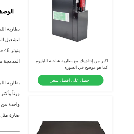
الوصف
بطارية الل
لتشغيل الك
بتو
اكبر من إنتاجيتك مع بطارية شاحنة الليثيوم
المدمجة من 330x120x175mm جعل من السهل تثبيتها وتتناسب في مقصورة البطارية من م
كما هو موضح في الصورة
احصل على افضل سعر
بطارية الل
وزناً وأكثر
واحدة من ا
ضارة مثل ا