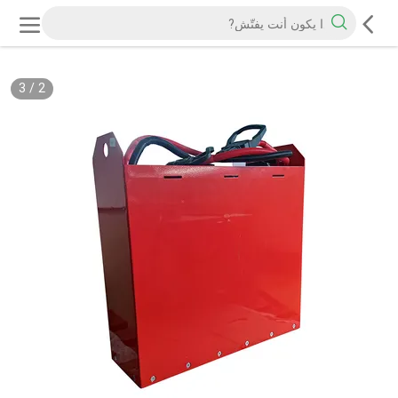
3
/
2