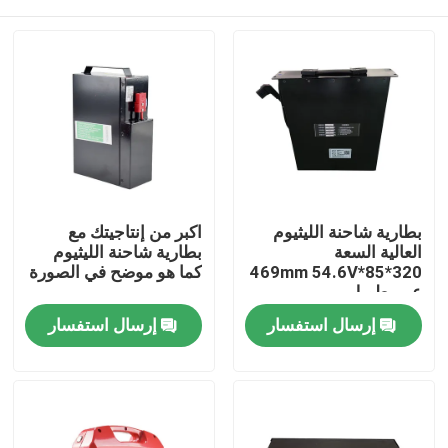
بطارية شاحنة الليثيوم
اكبر من إنتاجيتك مع
العالية السعة
بطارية شاحنة الليثيوم
320*85*469mm 54.6V
كما هو موضح في الصورة
عمر طويل
بيت
إرسال استفسار
إرسال استفسار
منتجات
معلومات عنا