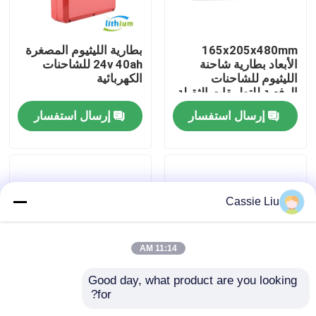
جولة في المعمل
165x205x480mm
بطارية الليثيوم المصغرة
الأبعاد بطارية شاحنة
24v 40ah للشاحنات
الليثيوم للشاحنات
الكهربائية
رقابة جودة
الرفعية للتطبيقات الثقيلة
إرسال استفسار
إرسال استفسار
اطلب اقتباس
بطارية الليثيوم رافعة شوكية
Cassie Liu
بطارية ليثيوم أيون رافعة شوكية كهربائية
11:14 AM
48 فولت بطارية ليثيوم أيون لفورت
Good day, what product are you looking 
for?
سعر المصنع الشاحنة
بطارية شاحنة رفع
بطارية شاحنة البليت
الحمراء بطارية ليتيم
الليثيوم الصناعية والقابلة