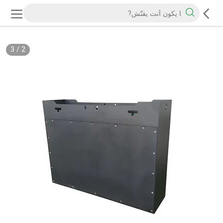
3
/
2