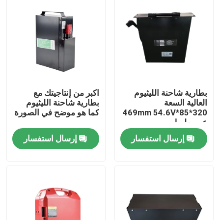
بطارية شاحنة الليثيوم
اكبر من إنتاجيتك مع
العالية السعة
بطارية شاحنة الليثيوم
320*85*469mm 54.6V
كما هو موضح في الصورة
عمر طويل
إرسال استفسار
إرسال استفسار
بيت
منتجات
معلومات عنا