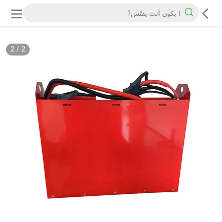
2
/
2