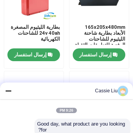
جولة في المعمل
165x205x480mm
بطارية الليثيوم المصغرة
الأبعاد بطارية شاحنة
24v 40ah للشاحنات
رقابة جودة
الليثيوم للشاحنات
الكهربائية
الرفعية للتطبيقات الثقيلة
إرسال استفسار
إرسال استفسار
اطلب اقتباس
بطارية الليثيوم رافعة شوكية
Cassie Liu
بطارية ليثيوم أيون رافعة شوكية كهربائية
48 فولت بطارية ليثيوم أيون لفورت
9:26 PM
Good day, what product are you looking 
بطارية شاحنة البليت
for?
سعر المصنع الشاحنة
بطارية شاحنة رفع