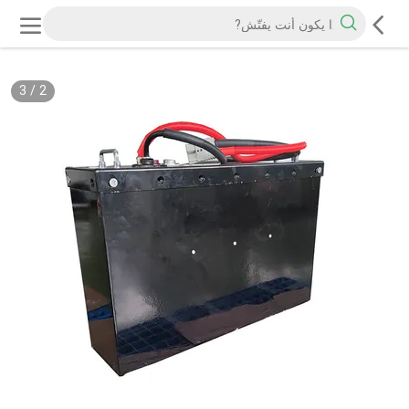
3
/
2