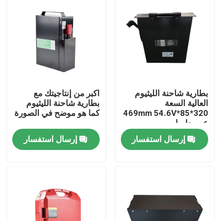
بطارية شاحنة الليثيوم
اكبر من إنتاجيتك مع
العالية السعة
بطارية شاحنة الليثيوم
320*85*469mm 54.6V
كما هو موضح في الصورة
عمر طويل
إرسال استفسار
إرسال استفسار
بيت
منتجات
معلومات عنا