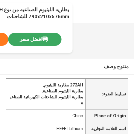
بطا
790x210x576mm للشاحنات
افضل سعر
منتوج وصف
272AH بطارية الليثيوم
,
بطارية الليثيوم الصناعية
,
تسليط الضوء:
بطارية الليثيوم للشاحنات الكهربائية الصناعي
ة
China
Place of Origin
اسم العلامة التجارية
HEFEI Lithium