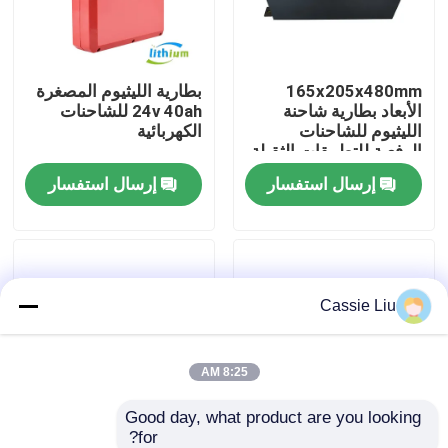
جولة في المعمل
165x205x480mm
بطارية الليثيوم المصغرة
الأبعاد بطارية شاحنة
24v 40ah للشاحنات
رقابة جودة
الليثيوم للشاحنات
الكهربائية
الرفعية للتطبيقات الثقيلة
إرسال استفسار
إرسال استفسار
اطلب اقتباس
بطارية الليثيوم رافعة شوكية
Cassie Liu
بطارية ليثيوم أيون رافعة شوكية كهربائية
48 فولت بطارية ليثيوم أيون لفورت
8:25 AM
Good day, what product are you looking 
بطارية شاحنة البليت
for?
سعر المصنع الشاحنة
بطارية شاحنة رفع