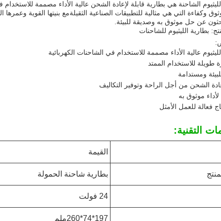
لليثيوم الشاحنة هي بطارية قابلة لإعادة الشحن عالية الأداء مصممة للاستخدام ف
وق وكفاءة التي هي مثالية للتطبيقات الصناعية الثقيلةمع بنيتها القوية وعمرها ال
حثون عن حل موثوق به وصديقة للبيئة.
تج: بطارية الليثيوم للشاحنات
:
لليثيوم عالية الأداء مصممة للاستخدام في الشاحنات الكهربائية
 طويلة للاستخدام الممتد
بيئة ومستدامة
عادة الشحن من أجل الراحة وتوفير التكاليف
 لأداء موثوق به
اج فعالة للعمل الأمثل
ات التقنية:
القيمة
منتج
بطارية شاحنة الحمولة
24 فولت
197*74*260ملم