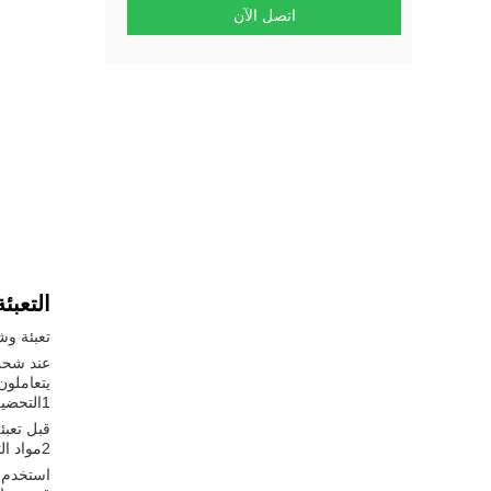
اتصل الآن
التعبئ
تعبئة وش
عند شحن 
يتعاملون
1التحضير
قبل تعبئ
2مواد التعبئة
استخدم م