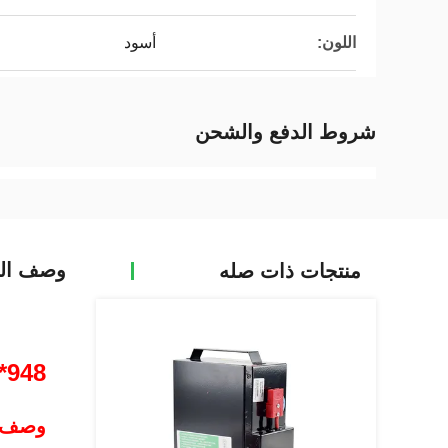
اللون:
أسود
شروط الدفع والشحن
وصف الم
منتجات ذات صله
948*815*549mm بطارية الليثيوم الشاحنة 51.2V 404Ah عمر دورة طويلة
وصف ا