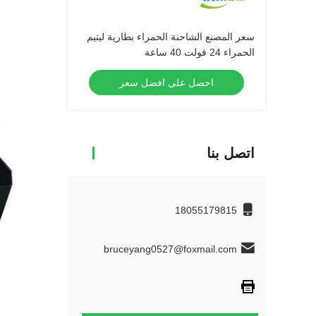
سعر المصنع الشاحنة الحمراء بطارية ليتيم
الحمراء 24 فولت 40 ساعة
احصل على افضل سعر
اتصل بنا
18055179815
bruceyang0527@foxmail.com