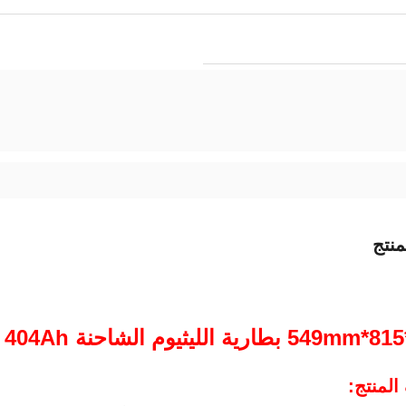
نتج
لمنتج: