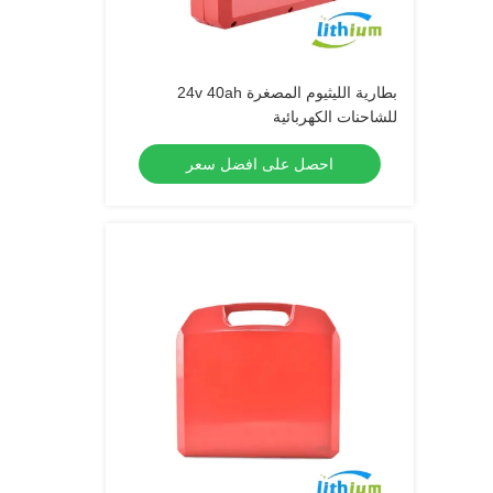
بطارية الليثيوم المصغرة 24v 40ah
للشاحنات الكهربائية
احصل على افضل سعر