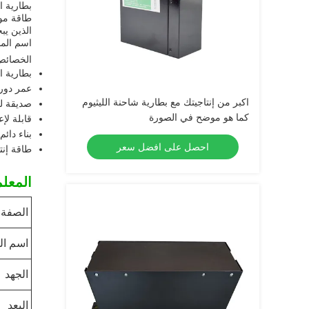
بطارية ا
طاقة موث
الذين يب
اسم المن
الخصائص
بطارية ا
عمر دورة
اكبر من إنتاجيتك مع بطارية شاحنة الليثيوم
صديقة لل
كما هو موضح في الصورة
قابلة لإ
بناء دائم
احصل على افضل سعر
طاقة إنت
المعلم
الصفة
اسم ال
الجهد
البعد