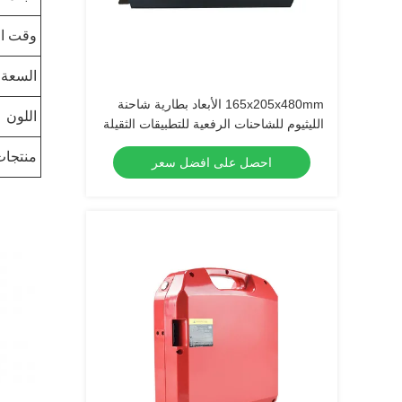
وقت ال
السعة
165x205x480mm الأبعاد بطارية شاحنة
اللون
الليثيوم للشاحنات الرفعية للتطبيقات الثقيلة
منتجات
احصل على افضل سعر