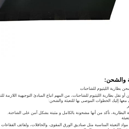
ة والشحن:
حن بطارية الليثيوم للشاحنات
أو نقل بطارية الليثيوم للشاحنات، من المهم اتباع المبادئ التوجيهية اللازمة لل
 معها.إليك الخطوات الموصى بها للتعبئة والشحن:
ة البطارية، تأكد من أنها مشحونة بالكامل و مثبتة بشكل آمن على الشاحنة.
واد التعبئة المناسبة مثل صناديق الورق المقوى، والحافلات، ولفائف الفقاعات لح