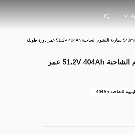
A
948*815*549mm بطارية الليثيوم الشاحنة 51.2V 404Ah عمر
م للشاحنة 404Ah