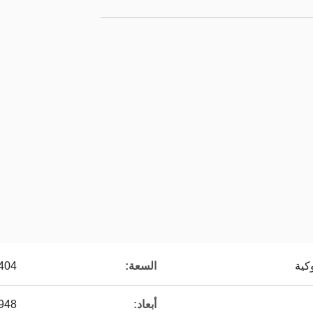
كية
السعة:
404 هـ
أبعاد:
948*815*549مل