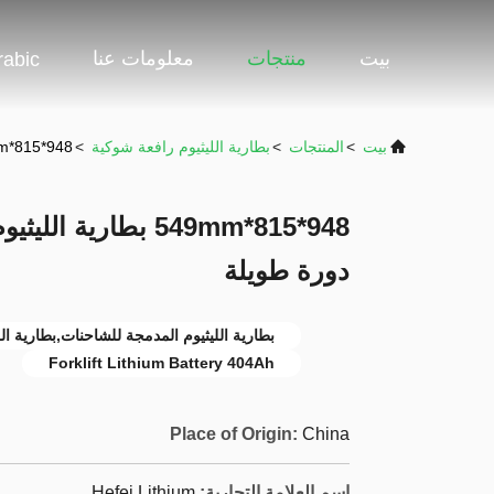
بيت
منتجات
معلومات عنا
rabic
بيت
>
المنتجات
>
بطارية الليثيوم رافعة شوكية
>
948*815*549mm بطارية الليثيوم الشاحنة 51.2V 404Ah عمر دورة طويلة
دورة طويلة
بطارية الليثيوم المدمجة للشاحنات,بطارية الليثيو
Forklift Lithium Battery 404Ah
Place of Origin:
China
اسم العلامة التجارية:
Hefei Lithium