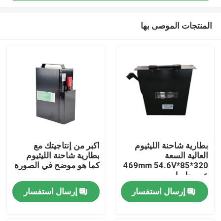
المنتجات الموصى بها
بطارية شاحنة الليثيوم
اكبر من إنتاجيتك مع
العالية السعة
بطارية شاحنة الليثيوم
بيت
320*85*469mm 54.6V
كما هو موضح في الصورة
عمر طويل
منتجات
إرسال استفسار
إرسال استفسار
معلومات عنا