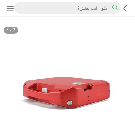
5
/
2