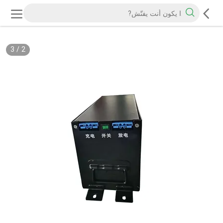
3
/
2