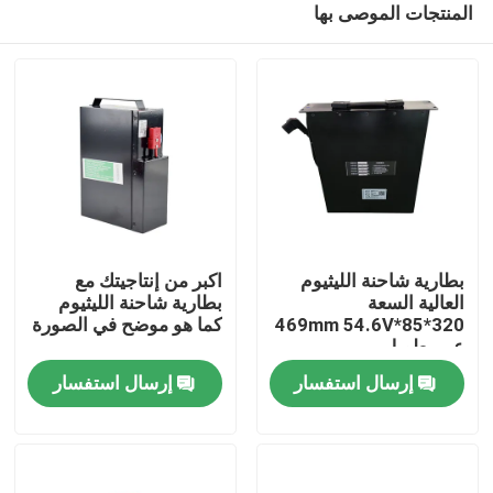
المنتجات الموصى بها
بطارية شاحنة الليثيوم
اكبر من إنتاجيتك مع
العالية السعة
بطارية شاحنة الليثيوم
320*85*469mm 54.6V
كما هو موضح في الصورة
عمر طويل
بيت
إرسال استفسار
إرسال استفسار
منتجات
معلومات عنا