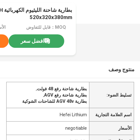
بطاري
520x320x380mm
MOQ：قابل للتفاوض
الأسعا
افضل سعر
منتوج وصف
بطارية شاحنة رفع 48 فولت
,
تسليط الضوء:
بطارية شاحنة رفع AGV
,
بطارية AGV 48v للشاحنات الشوكية
اسم العلامة التجارية
Hefei Lithium
الأسعار
negotiable