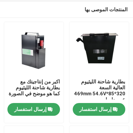
المنتجات الموصى بها
بطارية شاحنة الليثيوم
اكبر من إنتاجيتك مع
العالية السعة
بطارية شاحنة الليثيوم
320*85*469mm 54.6V
كما هو موضح في الصورة
بيت
عمر طويل
إرسال استفسار
إرسال استفسار
منتجات
معلومات عنا