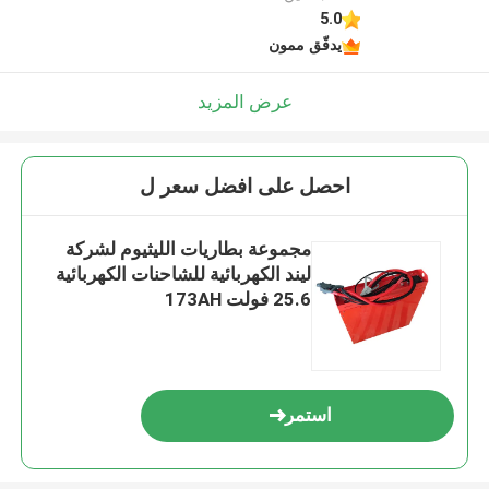
5.0
يدقّق ممون
عرض المزيد
احصل على افضل سعر ل
مجموعة بطاريات الليثيوم لشركة
ليند الكهربائية للشاحنات الكهربائية
25.6 فولت 173AH
621x206x625mm
استمر