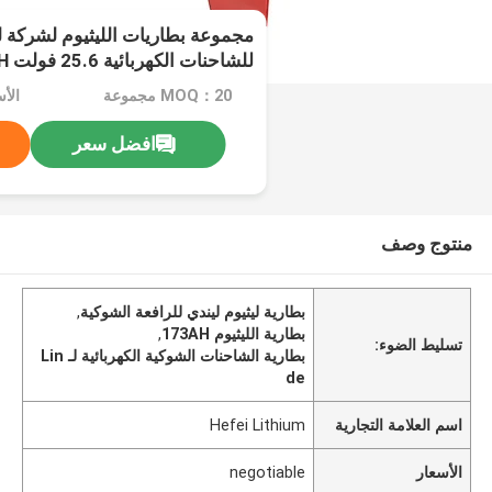
مجموعة بطاريات الليثيوم لشركة لين
للشاحن
621x206x625mm
MOQ：20 مجموعة
الأسعا
افضل سعر
منتوج وصف
بطارية ليثيوم ليندي للرافعة الشوكية
,
بطارية الليثيوم 173AH
,
تسليط الضوء:
بطارية الشاحنات الشوكية الكهربائية لـ Lin
de
اسم العلامة التجارية
Hefei Lithium
الأسعار
negotiable