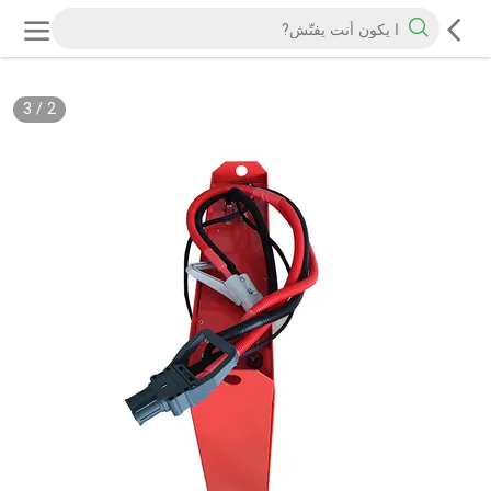
3
/
2