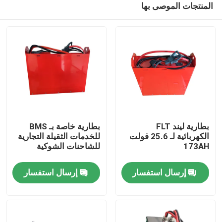
المنتجات الموصى بها
بطارية ليند FLT
بطارية خاصة بـ BMS
الكهربائية لـ 25.6 فولت
للخدمات الثقيلة التجارية
173AH
للشاحنات الشوكية
بيت
إرسال استفسار
إرسال استفسار
منتجات
معلومات عنا