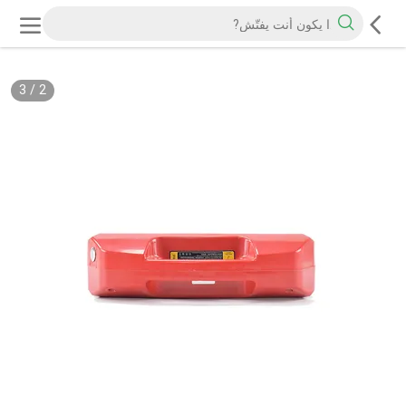
3
/
2