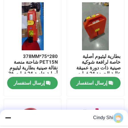
جولة في المعمل
رقابة جودة
اطلب اقتباس
بطارية ليثيوم أصلية
280*75*378MM
خاصة لرافعة شوكية
PET15N شاحنة منصة
صينية ذات دورة عميقة
نقالة صينية بطارية ليثيوم
بطارية الليثيوم رافعة شوكية
عالية الجودة 24 فولت
أصلية خاصة 24 فولت 36
36 أمبير في الساعة
أمبير
إرسال استفسار
إرسال استفسار
لرافعة شوكية منصات
بطارية ليثيوم أيون رافعة شوكية كهربائية
نقالة PET15N
48 فولت بطارية ليثيوم أيون لفورت
Cindy Shi
بطارية شاحنة البليت