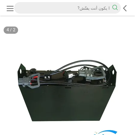
4
/
2