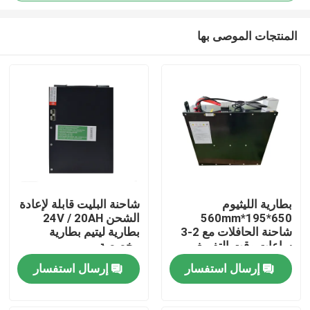
المنتجات الموصى بها
بطارية الليثيوم
شاحنة البليت قابلة لإعادة
650*195*560mm
الشحن 24V / 20AH
بيت
شاحنة الحافلات مع 2-3
بطارية ليتيم بطارية
ساعات وقت التفريغ
مخصصة
للعمليات
منتجات
إرسال استفسار
إرسال استفسار
معلومات عنا