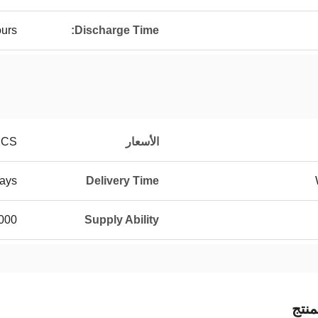
urs
Discharge Time:
الأسعار
PCS
ays
Delivery Time
eces/Years
Supply Ability
نتج