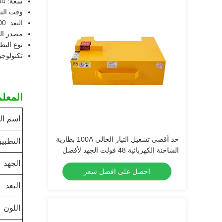
سعة: 404 ساعة
وقت التفريغ: 
البعد: 990x450x500ملم
مصدر الط
نوع البط
تكنولوجيا
المعلم
اسم ال
حد أقصى تشغيل التيار الحالي 100A بطارية
التطبي
الشاحنة الكهربائية 48 فولت الجهد لأفضل
أداء
الجهد
احصل على افضل سعر
البعد
اللون