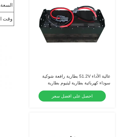
السعة
وقت ال
عالية الأداء 51.2V بطارية رافعة شوكية
سوداء كهربائية بطارية ليثيوم بطارية
LiFePO4
احصل على افضل سعر