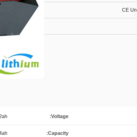
CE Un
2ah
Voltage:
4ah
Capacity: