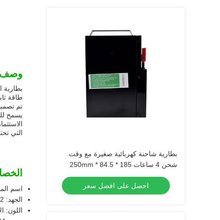
وصف ا
بطارية ا
طاقة ثاب
يسمح لك
الاستثما
التي تحت
بطارية شاحنة كهربائية صغيرة مع وقت
شحن 4 ساعات 185 * 84.5 * 250mm
الخصا
احصل على افضل سعر
اسم المن
الجهد: 51.2 فولت
اللون: ا