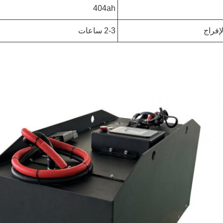
404ah
إفراج
2-3 ساعات