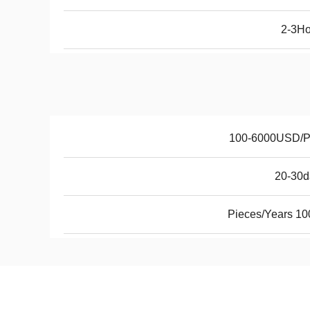
2-3Ho
100-6000USD/
20-30d
10000 Pi