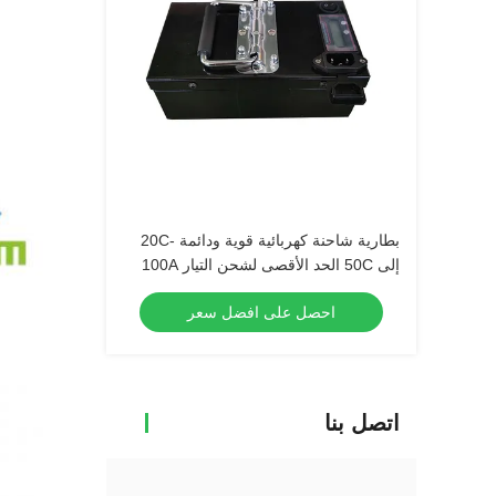
بطارية شاحنة كهربائية قوية ودائمة -20C
إلى 50C الحد الأقصى لشحن التيار 100A
احصل على افضل سعر
اتصل بنا