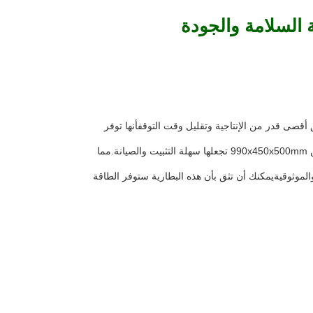
 أقصى قدر من الإنتاجية وتقليل وقت التوقفأنها توفر
تم تصميم هذه البطارية الكهربائية المرفوعة أيضاً مع مراعاة العملية. أبعادها المدمجة من 990x450x500mm تجعلها سهلة التثبيت والصيانة.مما
 والموثوقيةيمكنك أن تثق بأن هذه البطارية ستوفر الطاقة