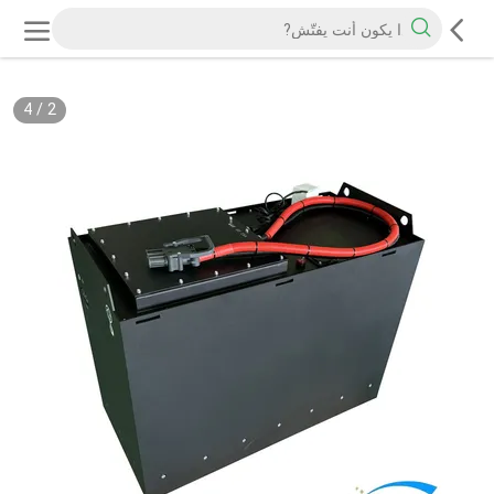
4
/
2