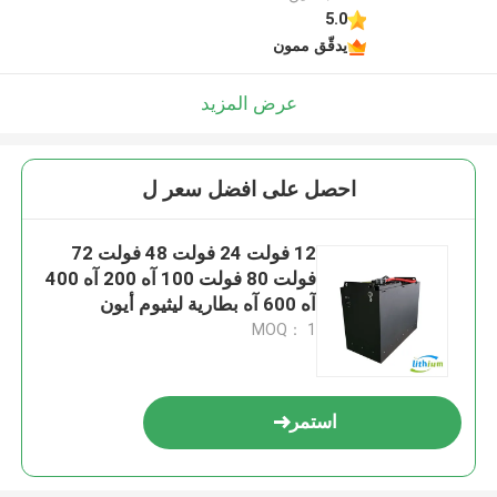
5.0
يدقّق ممون
عرض المزيد
احصل على افضل سعر ل
12 فولت 24 فولت 48 فولت 72
فولت 80 فولت 100 آه 200 آه 400
آه 600 آه بطارية ليثيوم أيون
LiFePO4 لنظام تخزين الطاقة
MOQ： 1
استمر