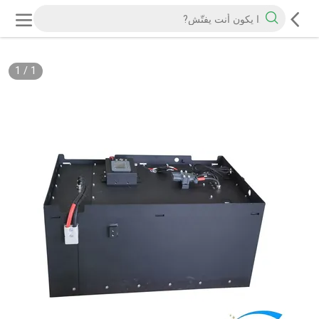
1
/
1