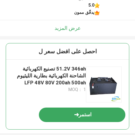
5.0
يدقّق ممون
عرض المزيد
احصل على افضل سعر ل
51.2V 346ah تصنيع الكهربائية
الشاحنة الكهربائية بطارية الليثيوم
LFP 48V 80V 200ah 500ah
600ah 700ah
MOQ： 1
استمر