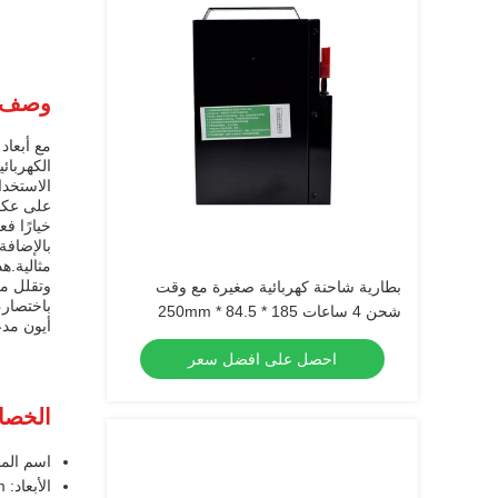
وصف ا
الاستخدا
على عكس 
خيارًا ف
بالإضافة
مثالية.ه
وتقلل م
بطارية شاحنة كهربائية صغيرة مع وقت
باختصار،
شحن 4 ساعات 185 * 84.5 * 250mm
أيون مد
احصل على افضل سعر
الخصا
اسم المن
الأبعاد: 645x292x615mm