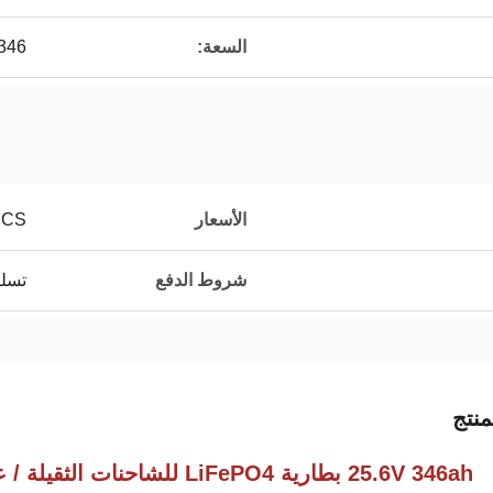
السعة:
346 هـ
الأسعار
PCS
شروط الدفع
تسلي
نتج
25.6V 346ah بطارية LiFePO4 للشاحنات الثقيلة / عربة الغولف مع إمدادات الطاقة