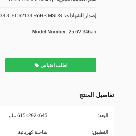
إصدار الشهادات:
38.3 IEC62133 RoHS MSDS
Model Number:
25.6V 346ah
اطلب اقتباس
تفاصيل المنتج
البعد:
645×292×615 ملم
التطبيق:
شاحنة كهربائية