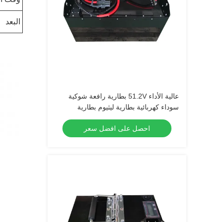
البعد
عالية الأداء 51.2V بطارية رافعة شوكية
سوداء كهربائية بطارية ليثيوم بطارية
LiFePO4
احصل على افضل سعر