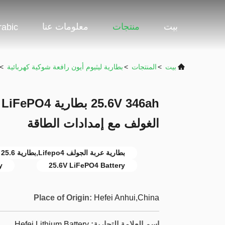
بيت
منتجات
معلومات عنا
rabic
بيت
>
المنتجات
>
بطارية ليثيوم أيون رافعة شوكية كهربائية
>
h
الغولف مع إمدادات الطاقة
بطارية عربة الجولف Lifepo4,بطارية 25.6 فولت lifepo4,346ah بطارية LiFePO4
y
25.6V LiFePO4 Battery
Place of Origin:
Hefei Anhui,China
اسم العلامة التجارية:
Hefei Lithium Battery