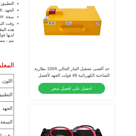
التطبيق:
الجهد: 25.6 فولت
سعة: 346AH
وقت التفريغ: 
هذه البط
مم ، مما
المعلم
حد أقصى تشغيل التيار الحالي 100A بطارية
الشاحنة الكهربائية 48 فولت الجهد لأفضل
اللون
أداء
احصل على افضل سعر
التطبي
الجهد
السعة
وقت ال