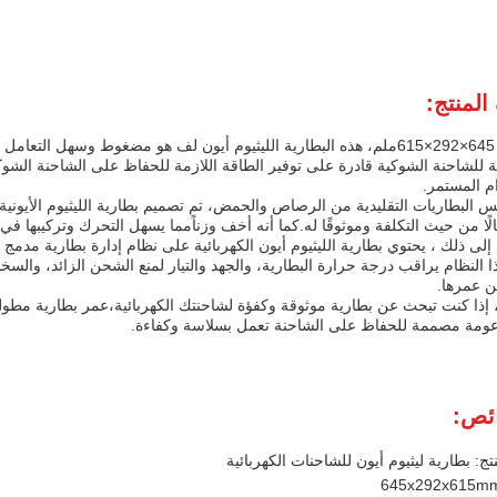
لمنتج:
مع أبعاد 645×292×615ملم، هذه البطارية الليثيوم أيون لف هو مضغوط وسهل ا
م المستمر.
البطاريات التقليدية من الرصاص والحمض، تم تصميم بطارية الليثيوم الأيوني
عالًا من حيث التكلفة وموثوقًا له.كما أنه أخف وزناًمما يسهل التحرك وتركيبها في
 إلى ذلك ، يحتوي بطارية الليثيوم أيون الكهربائية على نظام إدارة بطارية مدمج
ذا النظام يراقب درجة حرارة البطارية، والجهد والتيار لمنع الشحن الزائد، والسخو
ن عمرها.
 إذا كنت تبحث عن بطارية موثوقة وكفؤة لشاحنتك الكهربائية،عمر بطارية مطول، و
عومة مصممة للحفاظ على الشاحنة تعمل بسلاسة وكفاءة.
ئص:
تج: بطارية ليثيوم أيون للشاحنات الكهربائية