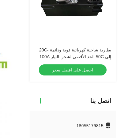
بطارية شاحنة كهربائية قوية ودائمة -20C
إلى 50C الحد الأقصى لشحن التيار 100A
احصل على افضل سعر
اتصل بنا
18055179815