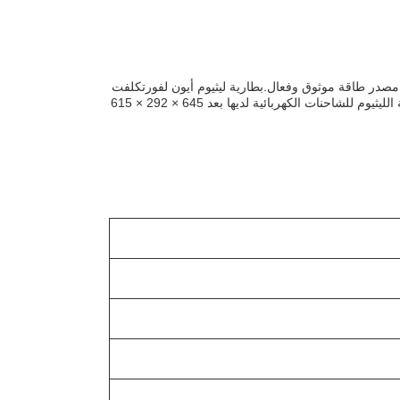
ر مصدر طاقة موثوق وفعال.بطارية ليثيوم أيون لفورتكلفت
لديها فولتاج 346ah و سعة 25.6 فولت ، مما يسمح بوقت تفريغ من 2-4 ساعات. بطارية الليثيوم للشاحنات الكهربائية لديها بعد 645 × 292 × 615