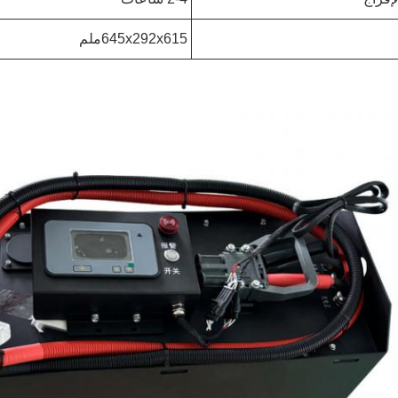
645x292x615ملم