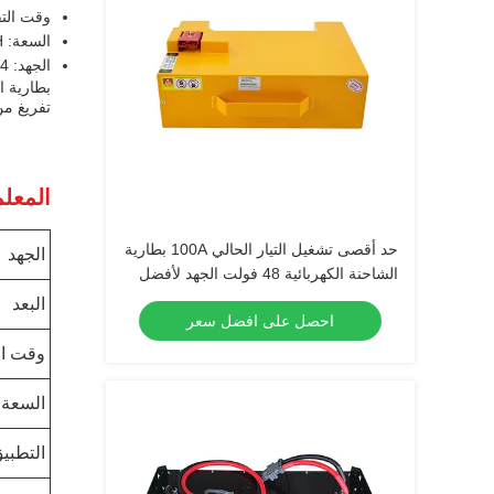
وقت التفريغ: 
السعة: 36AH
الجهد: 24 فولت
تفريغ من 2-4 ساعات.البطارية ضيقة ويقيس 284 * 78 * 385MM، مما يسهل تر
المعلم
حد أقصى تشغيل التيار الحالي 100A بطارية
الجهد
الشاحنة الكهربائية 48 فولت الجهد لأفضل
أداء
البعد
احصل على افضل سعر
وقت ال
السعة
التطبي