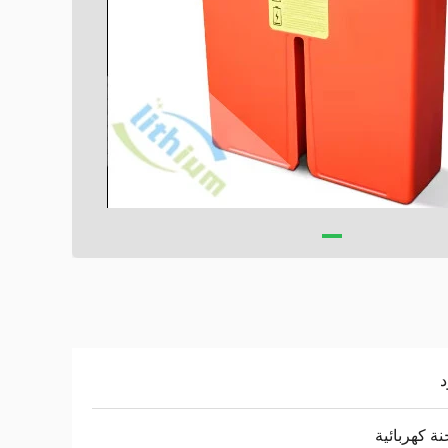
د
ة كهربائية