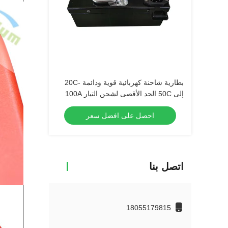
بطارية شاحنة كهربائية قوية ودائمة -20C
إلى 50C الحد الأقصى لشحن التيار 100A
احصل على افضل سعر
اتصل بنا
18055179815