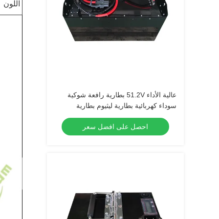
اللون
عالية الأداء 51.2V بطارية رافعة شوكية
سوداء كهربائية بطارية ليثيوم بطارية
LiFePO4
احصل على افضل سعر