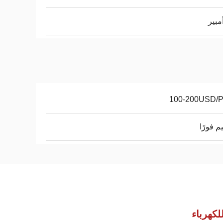
100-200USD/
م فورًا
لكهرباء