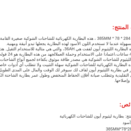
لمنتج:
مع أبعاد 284 * 78 * 385MM ، هذه البطارية الكهربائية للشاحنات الشوكية 
سهولة عندما لا تستخدم.اللون الأسود لهذه البطارية يجعلها تبدو أنيقة ومهنية.
سعة هذه البطارية الليثيوم آيون لففت هي 36AH، والتي هي م
لليثيوم للشاحنات الشوكية هي مصدر طاقة موثوق بكفاءة لجميع أنواع الشاحنات ال
 البطارية الكهربائية للشاحنات الشوكية سهلة التثبيت ولا تتطلب أي أدوات خاص
ر في بطارية الليثيوم أيون لفاف لك سيوفر لك الوقت والمال على المدى الطويل
لتقليدية وتتطلب صيانة أقلإن الحفاظ المنخفض وطول عمر بطارية الشاحنة الكهر
 وإصلاحها.
ئص:
تج: بطارية ليثيوم أيون للشاحنات الكهربائية
لأسود