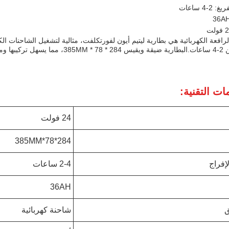
2-4 ساعات
كيبها ومعالجتها.
ات التقنية:
24 فولت
284*78*385MM
إفراج
2-4 ساعات
36AH
ق
شاحنة كهربائية