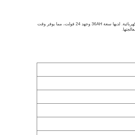
بطارية الرافعة الكهربائية هي بطارية ليتيم أيون لفورتكلفت، مثالية لتشغيل الشاحنات الكهربائية. لديها سعة 36AH وجهد 24 فولت، مما يوفر وقت