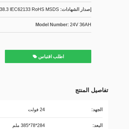
إصدار الشهادات:
38.3 IEC62133 RoHS MSDS
Model Number:
24V 36AH
اطلب اقتباس
تفاصيل المنتج
الجهد:
24 فولت
البعد:
284*78*385 ملم