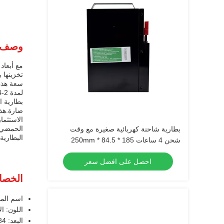
وصف ا
تخزينها ب
لمدة 2-4 ساعات،اعتمادا على الاستخدام وحملة العملالجهد من هذه البطارية هو 24 فولت، وهو الجهد القياسي لمعظم الشاحنات.
بطارية ا
ضارة.هذه
الاستثما
الحمضي ا
بطارية شاحنة كهربائية صغيرة مع وقت
البطارية
شحن 4 ساعات 185 * 84.5 * 250mm
احصل على افضل سعر
الخصا
اسم المن
اللون: ا
البعد: 284*78*385MM