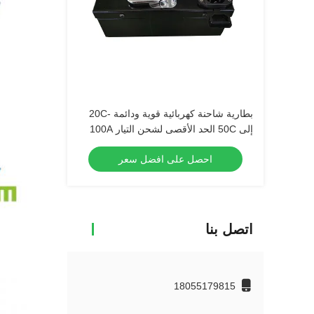
بطارية شاحنة كهربائية قوية ودائمة -20C
إلى 50C الحد الأقصى لشحن التيار 100A
احصل على افضل سعر
اتصل بنا
18055179815