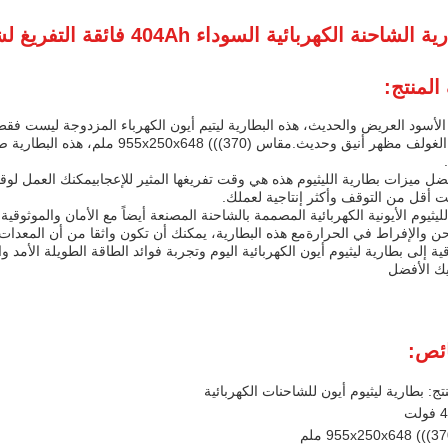
لشاحنة الكهربائية السوداء 404Ah فائقة التفريغ لشحن سريع 2-4 ساعات
لمنتج:
 الأسود العريض والحديث، هذه البطارية ليتيم أيون الكهرباء المزدوجة ليست فق
أو عربة الغولف مظهر أنيق وحديث.مقاس 0
ل ميزات بطارية الليثيوم هذه هي وقت تفريغها المثير للإعجابيمكنك العمل لوق
 أقل من التوقف وأكثر إنتاجية لعملك.
لليثيوم الأيونية الكهربائية المصممة بالشاحنة المصنعة أيضاً مع الأمان والموثوقي
 والإفراط في الحرارةمع هذه البطارية، يمكنك أن تكون واثقا من أن المعد
قية إلى بطارية ليثيوم أيون الكهربائية اليوم وتجربة فوائد الطاقة الطويلة الأ
يك الأفضل
ئص:
تج: بطارية ليثيوم أيون للشاحنات الكهربائية