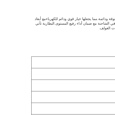
 ودائمة.مما يجعلها خيار قوي ودائم للكهرباءمع أبعاد
سب تماما في الشاحنة مع ضمان أداء رفيع المستوى.البطارية تأتي
ات الغولف.