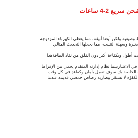
ط وظيفية ولكن أيضا أنيقة، مما يعطي الكهرباء المزدوجة
955x250x648 (((37) ملم، هذه البطارية صغيرة وسهلة التثبيت، مما يجعلها التحديث المثالي
ت أطول وبكفاءة أكبر دون القلق من نفاد الطاقةهذا
ة في الاعتباربينما نظام إدارته المتقدم يحمي من الإفراط
ات الخاصة بك سوف تعمل بأمان وكفاءة في كل وقت.
مد والكفؤة لا تستقر ببطارية رصاص حمضي قديمة عندما