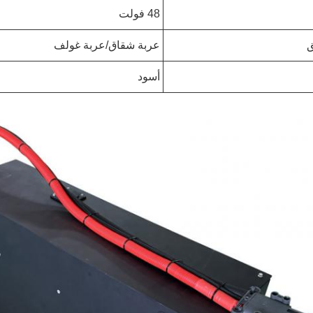
48 فولت
ق
عربة شقاق/عربة غولف
أسود