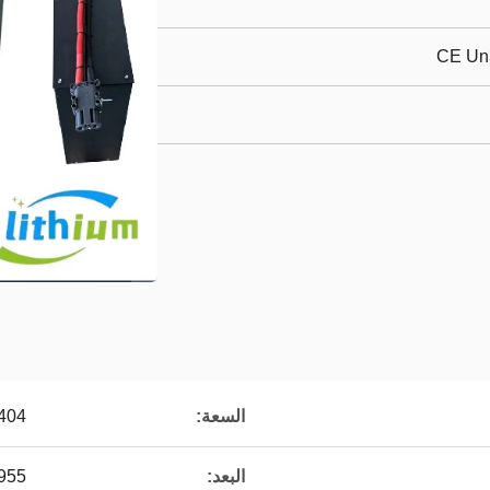
CE Un
السعة:
404 هـ
البعد:
955×250×648(370) م