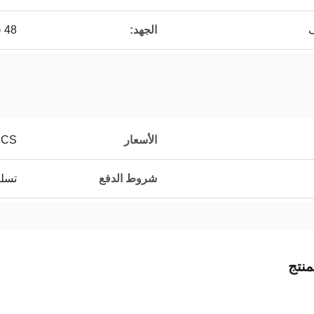
ف
الجهد:
48 فولت
الأسعار
PCS
شروط الدفع
تسلي
نتج