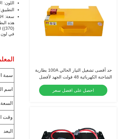
اللون: ا
التطبيق:
سعة: 404AH
هذه البط
في لون أ
المعلم
حد أقصى تشغيل التيار الحالي 100A بطارية
سمة ال
الشاحنة الكهربائية 48 فولت الجهد لأفضل
أداء
اسم ال
احصل على افضل سعر
السعة
وقت ال
البعد