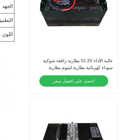
الجهد
التطبي
اللون
عالية الأداء 51.2V بطارية رافعة شوكية
سوداء كهربائية بطارية ليثيوم بطارية
LiFePO4
احصل على افضل سعر