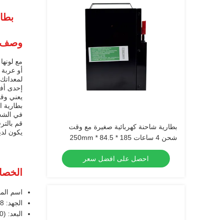
بطارية ا
وصف ا
مع لونها
لمعداتك.
إحدى أفض
يعني وقت
بطارية ا
في الشحن
قم بالتر
بطارية شاحنة كهربائية صغيرة مع وقت
يكون لد
شحن 4 ساعات 185 * 84.5 * 250mm
احصل على افضل سعر
الخصا
اسم المن
الجهد: 48 فولت
البعد: 955x250x648 (((370) ملم