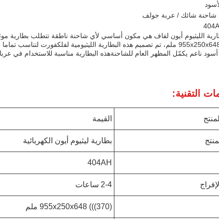
لأسود
 شاحنة شائك / عربة جولف
ارية الليثيوم أيون لفاف هي مكون أساسي لأي شاحنة ناطقة تتطلب بطارية موثوقة
955x250x648 ((370) ملم، تم تصميم هذه البطارية الليثيومية لفلكفورت لتنا
سود ناعم يكمّل المظهر العام للشاحنةهذه البطارية مناسبة للاستخدام في عرب
ات التقنية:
منتج
القيمة
منتج
بطارية ليثيوم أيون الكهربائية
404AH
إفراج
2-4 ساعات
955x250x648 (((370) ملم