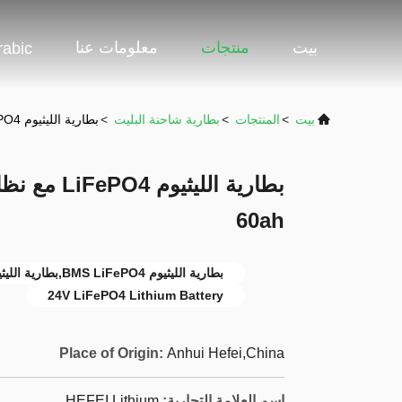
بيت
منتجات
معلومات عنا
rabic
بيت
>
المنتجات
>
بطارية شاحنة البليت
>
بطارية الليثيوم LiFePO4 مع نظام إدارة البطارية BMS 24V 60ah
60ah
بطارية الليثيوم BMS LiFePO4,بطارية الليثيوم 24 فولت,بطارية الليثيوم 60AH LiFePO4
24V LiFePO4 Lithium Battery
Place of Origin:
Anhui Hefei,China
اسم العلامة التجارية:
HEFEI Lithium