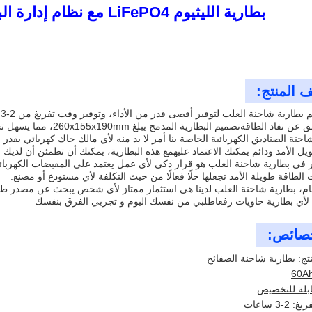
بطارية الليثيوم LiFePO4 مع نظام إدارة البطارية BMS 24V 60ah
 المنتج:
ت
د الطاقةتصميم البطارية المدمج يبلغ 260x155x190mm، مما يسهل تخزينها ونقلها من مكان إلى آخر.
احنة الصناديق الكهربائية الخاصة بنا أمر لا بد منه لأي مالك جاك كهربائي يقدر 
ل الأمد ودائم يمكنك الاعتماد عليهمع هذه البطارية، يمكنك أن تطمئن أن لديك ال
ر في بطارية شاحنة العلب هو قرار ذكي لأي عمل يعتمد على المقبضات الكهربائية ل
 الطاقة طويلة الأمد تجعلها حلًا فعالًا من حيث التكلفة لأي مستودع أو مصنع.
، بطارية شاحنة العلب لدينا هي استثمار ممتاز لأي شخص يبحث عن مصدر طاقة 
لأي بطارية حاويات رفعاطلبي من نفسك اليوم و تجربي الفرق بنفسك
صائص:
تج: بطارية شاحنة الصفائح
ابلة للتخصيص
2-3 ساعات