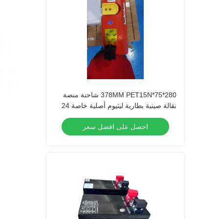
280*75*378MM PET15N شاحنة منصة
نقالة صينية بطارية ليثيوم أصلية خاصة 24
فولت 36 أمبير
احصل على افضل سعر