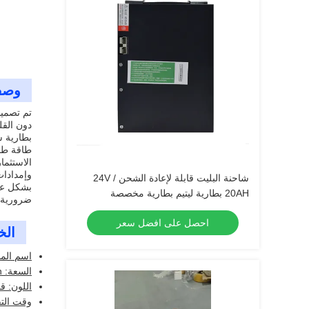
وصف
دون القلق عن نفا
بطارية ش
طاقة طوي
الاستثما
وإمدادات
شاحنة البليت قابلة لإعادة الشحن 24V /
بشكل عام
20AH بطارية ليتيم بطارية مخصصة
ضرورية 
احصل على افضل سعر
الخ
اسم المن
السعة: 60Ah
اللون: ق
وقت التفريغ: 