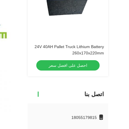
24V 40AH Pallet Truck Lithium Battery
260x170x220mm
احصل على افضل سعر
اتصل بنا
18055179815