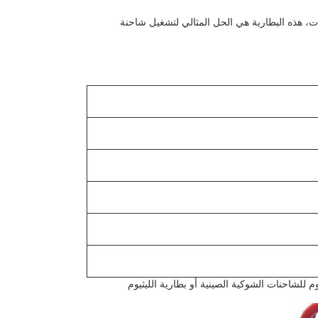
سعة 60 أواح، خيارات لون قابلة للتخصيص،و وقت التفريغ من 2-3 ساعات، هذه البطارية هي الحل المثالي لتشغيل شاحنة
م للشاحنات الشوكية الصينية أو بطارية الليثيوم