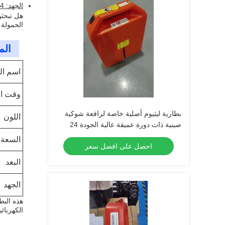
الجهد: 24 فولت
الحمولة 
الم
اسم ال
وقت ال
بطارية ليثيوم أصلية خاصة لرافعة شوكية
اللون
صينية ذات دورة عميقة عالية الجودة 24
فولت 36 أمبير في الساعة لرافعة شوكية
السعة
احصل على افضل سعر
منصات نقالة PET15N
البعد
الجهد
هذه البط
الكهربائي