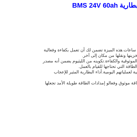
م تصميم بطارية شاحنة العلب لتوفير أقصى قدر من الأداء، وتوفير وقت تفريغ من 2-3 ساعات.هذه الميزة تضمن لك أن تعمل بكفاءة وفعالية
الموثوقية والكفاءة.تكوينه من الليثيوم يضمن أنه مصدر
طاقة التي تحتاجها للقيام بالعمل.
عملياتهم اليومية.أداء البطارية المثير للإعجاب
موثوق وفعالو إمدادات الطاقة طويلة الأمد تجعلها