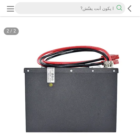
2
/
2