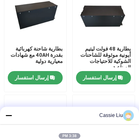
جولة في المعمل
رقابة جودة
بطارية 48 فولت ليتيم
بطارية شاحنة كهربائية
أيونية موثوقة للشاحنات
بقدرة 40AH مع شهادات
اطلب اقتباس
الشوكية للاحتياجات
معيارية دولية
الصناعية
بطارية الليثيوم رافعة شوكية
إرسال استفسار
إرسال استفسار
بطارية ليثيوم أيون رافعة شوكية كهربائية
Cassie Liu
48 فولت بطارية ليثيوم أيون لفورت
بطارية شاحنة البليت
3:38 PM