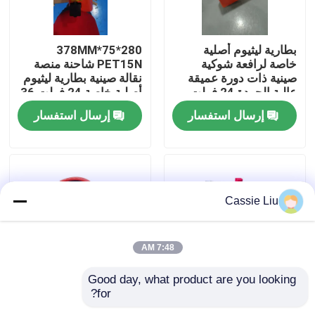
جولة في المعمل
بطارية ليثيوم أصلية
280*75*378MM
خاصة لرافعة شوكية
PET15N شاحنة منصة
صينية ذات دورة عميقة
نقالة صينية بطارية ليثيوم
رقابة جودة
عالية الجودة 24 فولت
أصلية خاصة 24 فولت 36
36 أمبير في الساعة
أمبير
إرسال استفسار
إرسال استفسار
لرافعة شوكية منصات
اطلب اقتباس
نقالة PET15N
بطارية الليثيوم رافعة شوكية
Cassie Liu
بطارية ليثيوم أيون رافعة شوكية كهربائية
7:48 AM
48 فولت بطارية ليثيوم أيون لفورت
Good day, what product are you looking 
for?
24V 40AH Pallet Truck
40AH سعة 24 فولت
بطارية شاحنة البليت
Lithium Battery
فولت شاحنة الحمولة