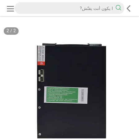
2
/
2