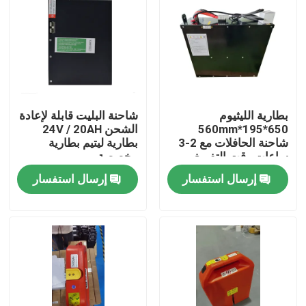
بطارية الليثيوم
شاحنة البليت قابلة لإعادة
650*195*560mm
الشحن 24V / 20AH
شاحنة الحافلات مع 2-3
بطارية ليتيم بطارية
ساعات وقت التفريغ
مخصصة
للعمليات
إرسال استفسار
إرسال استفسار
بيت
منتجات
معلومات عنا