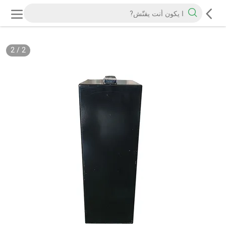
2
/
2