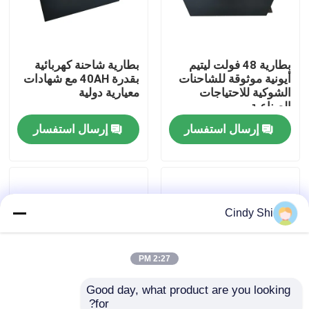
جولة في المعمل
بطارية 48 فولت ليتيم
بطارية شاحنة كهربائية
أيونية موثوقة للشاحنات
بقدرة 40AH مع شهادات
رقابة جودة
الشوكية للاحتياجات
معيارية دولية
الصناعية
اطلب اقتباس
إرسال استفسار
إرسال استفسار
بطارية الليثيوم رافعة شوكية
Cindy Shi
بطارية ليثيوم أيون رافعة شوكية كهربائية
48 فولت بطارية ليثيوم أيون لفورت
2:27 PM
Good day, what product are you looking 
بطارية شاحنة البليت
for?
بطارية شاحنة ليثيوم أيون
مقاومة الاهتزازات