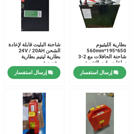
بطارية الليثيوم
شاحنة البليت قابلة لإعادة
650*195*560mm
الشحن 24V / 20AH
شاحنة الحافلات مع 2-3
بطارية ليتيم بطارية
ساعات وقت التفريغ
مخصصة
للعمليات
إرسال استفسار
إرسال استفسار
بيت
منتجات
معلومات عنا