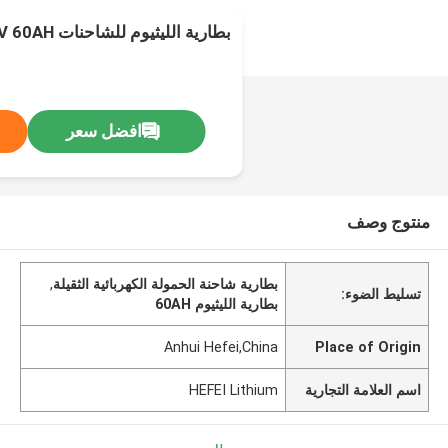
بطارية الليثيوم للشاحنات 24V 60AH للتطبيقات الثقيلة
افضل سعر
منتوج وصف
بطارية شاحنة الحمولة الكهربائية الثقيلة
,
تسليط الضوء:
بطارية الليثيوم 60AH
Anhui Hefei,China
Place of Origin
اسم العلامة التجارية
HEFEI Lithium