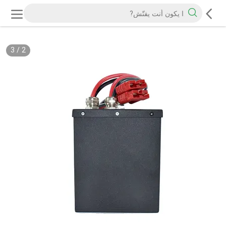
3
/
2