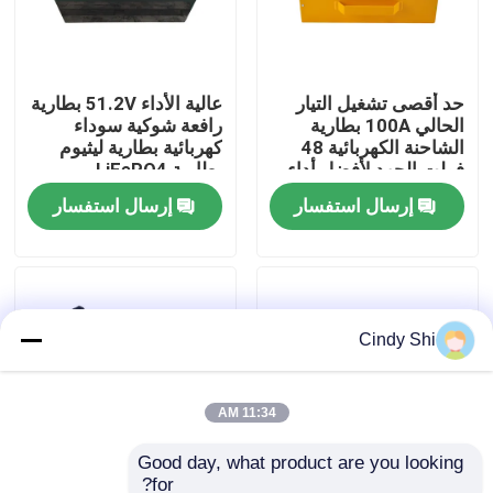
جولة في المعمل
حد أقصى تشغيل التيار
عالية الأداء 51.2V بطارية
الحالي 100A بطارية
رافعة شوكية سوداء
رقابة جودة
الشاحنة الكهربائية 48
كهربائية بطارية ليثيوم
فولت الجهد لأفضل أداء
بطارية LiFePO4
اطلب اقتباس
إرسال استفسار
إرسال استفسار
بطارية الليثيوم رافعة شوكية
Cindy Shi
بطارية ليثيوم أيون رافعة شوكية كهربائية
48 فولت بطارية ليثيوم أيون لفورت
11:34 AM
Good day, what product are you looking 
بطارية شاحنة البليت
for?
بطارية شاحنة كهربائية
بطارية شاحنة كهربائية