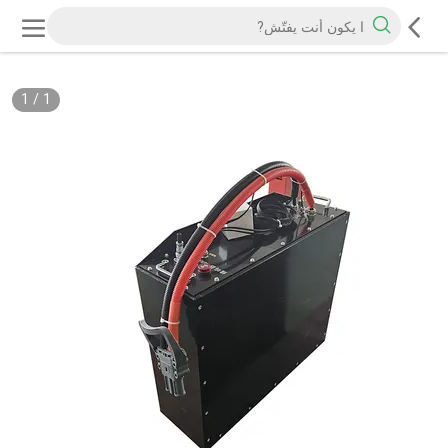
1
/
1