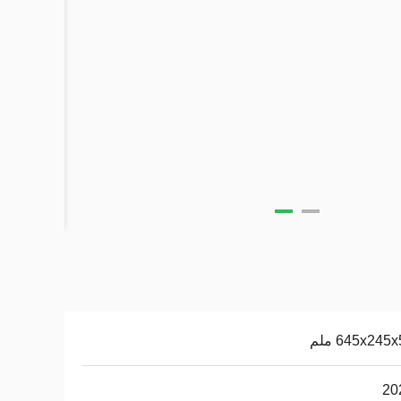
645x245 ملم
20