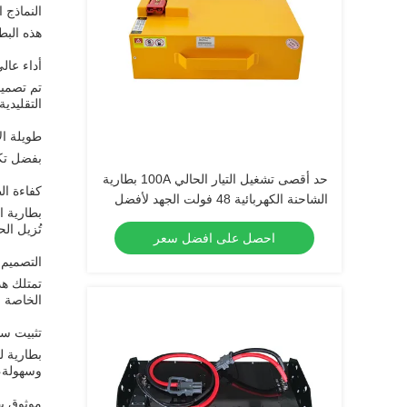
النماذج 
هذه البطارية مصم
أداء عال
تم تصميم
التقليدي
طويلة ال
بفضل تكن
حد أقصى تشغيل التيار الحالي 100A بطارية
كفاءة ال
الشاحنة الكهربائية 48 فولت الجهد لأفضل
بطارية ا
أداء
تُزيل ال
احصل على افضل سعر
التصميم 
تمتلك هذ
الخاصة ب
تثبيت س
بطارية ل
وسهولة،ت
موثوق به