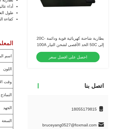
بطارية أي
أداء عال
طول الع
كفاءة ال
بطارية شاحنة كهربائية قوية ودائمة -20C
المعلم
إلى 50C الحد الأقصى لشحن التيار 100A
اسم الم
احصل على افضل سعر
اللون
وقت الإ
اتصل بنا
النماذج
الجهد
18055179815
السعة
bruceyang0527@foxmail.com