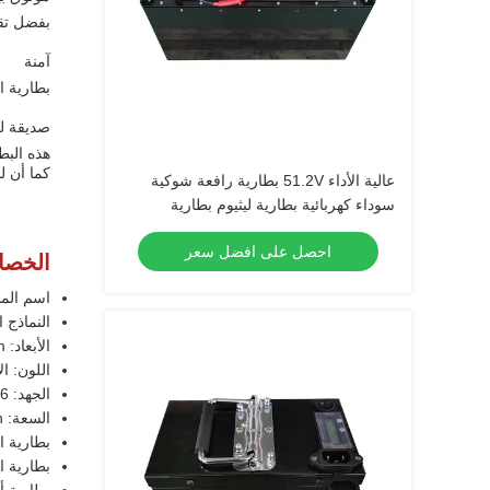
بفضل تقن
آمنة
بطارية ا
صديقة لل
هذه البط
كما أن ل
عالية الأداء 51.2V بطارية رافعة شوكية
سوداء كهربائية بطارية ليثيوم بطارية
LiFePO4
احصل على افضل سعر
الخصا
اسم المن
النماذج المطب
الأبعاد: 645x245x545mm
اللون: ا
الجهد: 25.6 فولت
السعة: 202Ah
بطارية ال
بطارية ال