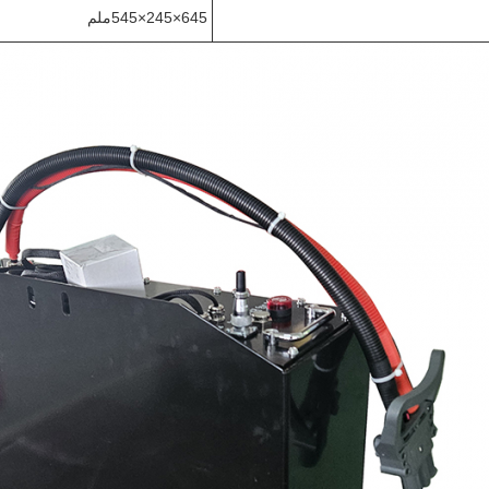
645×245×545ملم