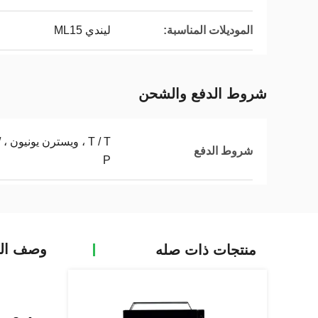
الموديلات المناسبة:
ليندي ML15
شروط الدفع والشحن
T
شروط الدفع
P
وصف الم
منتجات ذات صله