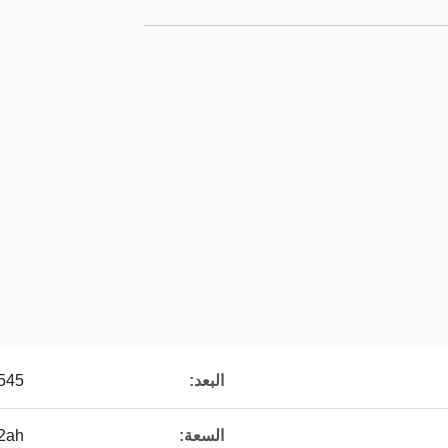
البعد:
x545
السعة:
2ah