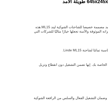
بطارية ليثيوم أيون الكهربائية للشاحنات الشوكية هي مصدر طاقة عالي الأداء وطويل الأمد مصممة خصيصا للشاحنات الشوكية ليند ML15.هذه
ه الموثوقة والآمنة تجعلها خيارًا مثاليًا للشركات التي
بائية الخاصة بك. إنها تضمن التشغيل دون انقطاع وتزيل
ستمر، وضمان التشغيل الفعال والسلس من الرافعة الشوكية