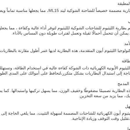
المطبقة
مة خصيصاً للشاحنة الشوكية ليند ML15، مما يجعلها مناسبة تماماً ويضمن أداءً مثاليًا.
ي
 بطارية الليثيوم للشاحنات الشوكية للليثيوم لتوفر أداء عالية وكفاءة ، مما يجعل
ة.يمكن أن تتحمل أحمالًا ثقيلة وتعمل لفترات طويلة دون المساس بالأداء.
أمد
ولوجيا الليثيوم أيون المتقدمة، هذه البطارية لديها عمر أطول مقارنة بالبطاريا
طاقة
لليثيوم الأيونية الكهربائية ذات الشوكة كفاءة عالية في استخدام الطاقة، وتستهل
حاجة إلى استبدال البطاريات بشكل متكرر،لتحافظ على أموالك على المدى الطو
المدمج
ه البطارية تصميمًا مضغوطًا وخفيف الوزن، مما يسهل تركيبها واستبدالها. كما
ك، مما يزيد من سعة التخزين.
هل
يثيوم أيون الكهربائية للشاحنات المصممة لسهولة التثبيت، مما يلغي الحاجة إلى ا
قليل وقت التوقف وزيادة الإنتاجية.
ا