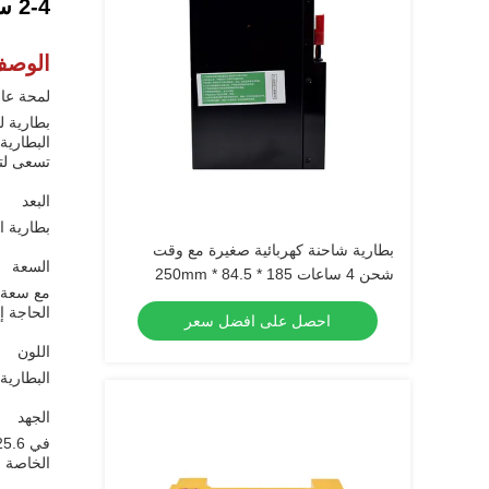
2-4 ساعات وقت التفريغ بطارية الشاحنة الكهربائية 645x245x545mm طويلة الأمد
الوصف
لمحة عام
البطارية 
تسعى لتح
البعد
بطارية الليثيوم أي
بطارية شاحنة كهربائية صغيرة مع وقت
السعة
شحن 4 ساعات 185 * 84.5 * 250mm
الحاجة إ
احصل على افضل سعر
اللون
البطارية
الجهد
الخاصة ب