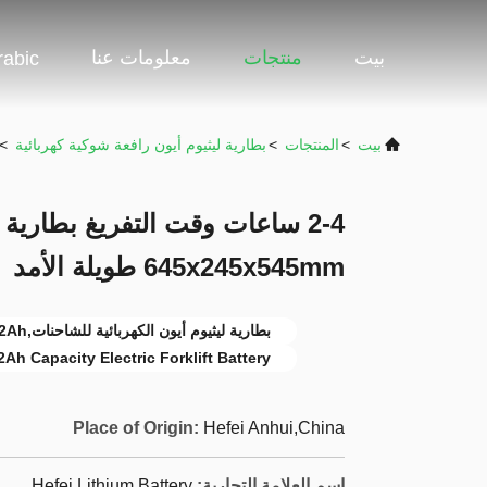
بيت
منتجات
معلومات عنا
rabic
بيت
>
المنتجات
>
بطارية ليثيوم أيون رافعة شوكية كهربائية
>
2-4 ساعات وقت التفريغ بطارية 
645x245x545mm طويلة الأمد
بطارية ليثيوم أيون الكهربائية للشاحنات,202Ah سعة بطارية الشاحنة الكهربائية
2Ah Capacity Electric Forklift Battery
Place of Origin:
Hefei Anhui,China
اسم العلامة التجارية:
Hefei Lithium Battery