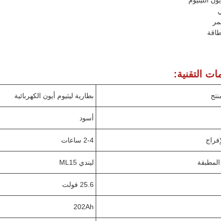
ون الليثيوم
ي
مر
طاقة
ات التقنية:
نتج
بطارية ليثيوم أيون الكهربائية
أسود
فراج
2-4 ساعات
 المطبقة
ليندي ML15
25.6 فولت
202Ah