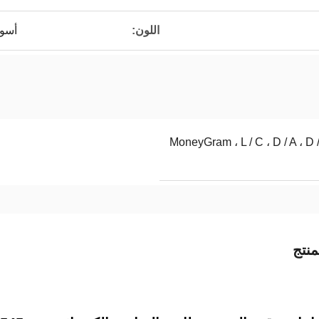
اللون:
أسو
T /  ، ويسترن يونيون ، MoneyGram ، L / C ، D / A ، D /
نتج