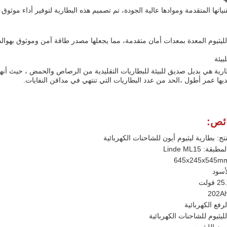
ياتها المتقدمة وموادها عالية الجودة، تم تصميم هذه البطارية لتوفير أداء موثو
لليثيوم المعدة بمعدات أمان متقدمة، مما يجعلها مصدر طاقة آمن وموثوق بهو
بيئة
ارية هي بديل صديق للبيئة للبطاريات التقليدية من الرصاص والحمض ، حيث أنها 
ديها عمر أطول ،الحد من عدد البطاريات التي تنتهي في مدافن النفايات.
ئص:
تج: بطارية ليثيوم أيون للشاحنات الكهربائية
قة: Linde ML15
لأسود
رفع الكهربائية
ليثيوم للشاحنات الكهربائية