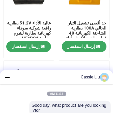
جولة في المعمل
حد أقصى تشغيل التيار
عالية الأداء 51.2V بطارية
الحالي 100A بطارية
رافعة شوكية سوداء
رقابة جودة
الشاحنة الكهربائية 48
كهربائية بطارية ليثيوم
فولت الجهد لأفضل أداء
بطارية LiFePO4
إرسال استفسار
إرسال استفسار
اطلب اقتباس
بطارية الليثيوم رافعة شوكية
Cassie Liu
بطارية ليثيوم أيون رافعة شوكية كهربائية
48 فولت بطارية ليثيوم أيون لفورت
11:33 AM
Good day, what product are you looking 
بطارية شاحنة البليت
for?
بطارية شاحنة كهربائية
بطارية شاحنة كهربائية