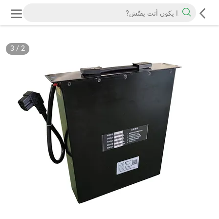
3
/
2