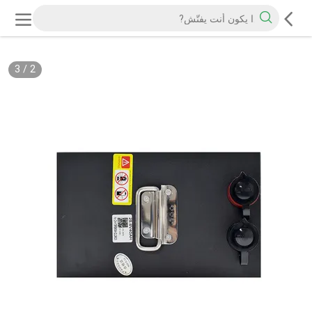
3
/
2