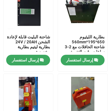
بطارية الليثيوم
شاحنة البليت قابلة لإعادة
650*195*560mm
الشحن 24V / 20AH
شاحنة الحافلات مع 2-3
بطارية ليتيم بطارية
ساعات وقت التفريغ
مخصصة
للعمليات
إرسال استفسار
إرسال استفسار
بيت
منتجات
معلومات عنا