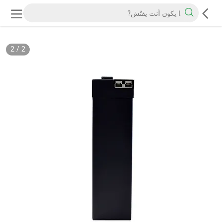
2
/
2