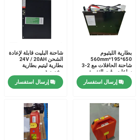
بطارية الليثيوم
شاحنة البليت قابلة لإعادة
650*195*560mm
الشحن 24V / 20AH
شاحنة الحافلات مع 2-3
بطارية ليتيم بطارية
ساعات وقت التفريغ
مخصصة
للعمليات
إرسال استفسار
إرسال استفسار
بيت
منتجات
معلومات عنا