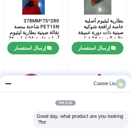
جولة في المعمل
بطارية ليثيوم أصلية
280*75*378MM
خاصة لرافعة شوكية
PET15N شاحنة منصة
صينية ذات دورة عميقة
نقالة صينية بطارية ليثيوم
رقابة جودة
عالية الجودة 24 فولت
أصلية خاصة 24 فولت 36
36 أمبير في الساعة
أمبير
إرسال استفسار
إرسال استفسار
لرافعة شوكية منصات
اطلب اقتباس
نقالة PET15N
بطارية الليثيوم رافعة شوكية
Cassie Liu
بطارية ليثيوم أيون رافعة شوكية كهربائية
2:25 PM
48 فولت بطارية ليثيوم أيون لفورت
Good day, what product are you looking 
for?
24V 40AH Pallet Truck
40AH سعة 24 فولت
بطارية شاحنة البليت
Lithium Battery
فولت شاحنة الحمولة