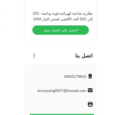
بطارية شاحنة كهربائية قوية ودائمة -20C
إلى 50C الحد الأقصى لشحن التيار 100A
احصل على افضل سعر
اتصل بنا
18055179815
bruceyang0527@foxmail.com