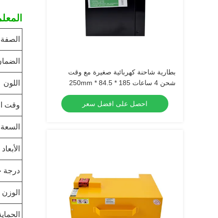
المعلم
الصفة
الضمان
بطارية شاحنة كهربائية صغيرة مع وقت
شحن 4 ساعات 185 * 84.5 * 250mm
اللون
احصل على افضل سعر
وقت ا
السعة
الأبعاد
درجة ح
الوزن
الحماية