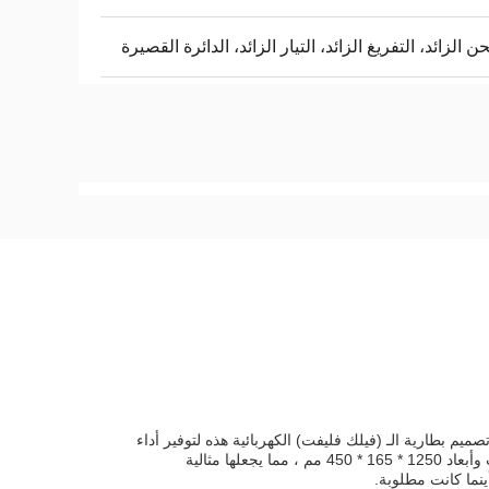
ن الزائد، التفريغ الزائد، التيار الزائد، الدائرة القصيرة
صميم بطارية الـ (فيلك فليفت) الكهربائية هذه لتوفير أداء
متفوق وعمر طويل.يقدم ما يصل إلى 2000 دورة حياةكما يحتوي على فولت 25.6 فولت وأبعاد 1250 * 165 * 450 مم ، مما يجعلها مثالية
ينما كانت مطلوبة.