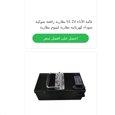
عالية الأداء 51.2V بطارية رافعة شوكية
سوداء كهربائية بطارية ليثيوم بطارية
LiFePO4
احصل على افضل سعر