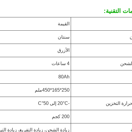
ات التقنية:
القيمة
سنتان
الأزرق
لشحن
4 ساعات
80Ah
250*165*450ملم
رارة التخزين
-20°C إلى 50°C
200 كجم
زيادة الشحن، زيادة التفريغ، زيادة التي